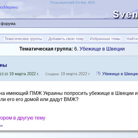
Пользователей On-line: 4631
поддержки
 форума
Тематические группы
Добавить свою тему
Избранные темы
Найти
Тематическая группа:
6.
Убежище в Швеции
ины
19 марта 2022 г.
19 марта 2022 г.
Убежище в Швеци
13:10
Создана:
на имеющий ПМЖ Украины попросить убежище в Швеции и 
ли его его домой или дадут ВМЖ?
ором в другую тему
..