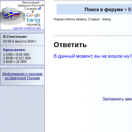
Поиск в форуме
> В
Новые ответы вверху, Старые - внизу.
В Стокгольме:
02:58 8 августа 2026 г.
Ответить
Курсы валют
:
1 USD = 9,56 SEK
В данный момент, вы не вошли на 
1 RUB = 0,117 SEK
1 EUR = 11 SEK
Информация о рекламе
на Шведской Пальме
Запомнить ме