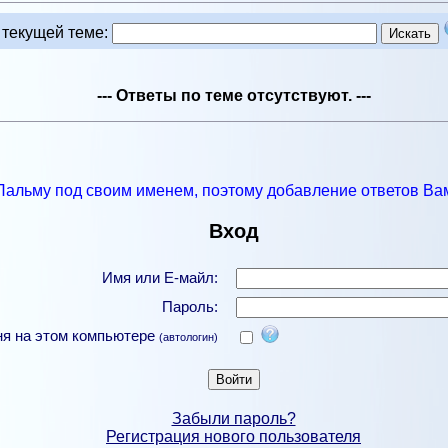
 текущей теме
:
--- Ответы по теме отсутствуют. ---
Пальму под своим именем, поэтому добавление ответов Вам
Вход
Имя или Е-майл:
Пароль:
ня на этом компьютере
(автологин)
Забыли пароль?
Регистрация нового пользователя