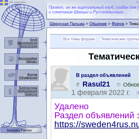
på svenska
П
Проект, он же виртуальный клуб, создан для 
и сочетания Швеции и Русскоязычных...
Шведская Пальма
>
Общение
>
Форум
> Тема
Все темы форума
Тематические группы
Клуб
Мероприятия
Посетители
Тематическ
Фотографии
Маркет
Форум
В раздел объявлений
Объявления
Rasul21
Обнов
Библиотека
1 февраля 2022 г.
Информация
Новости
Удалено
Раздел объявлений 
https://sweden4rus.n
Svenska Palmen