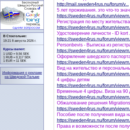
http://mail.sweden4rus.nu/forum/v...
5 лет проживания. это что-то зна
https://sweden4rus.nu/forum/viewm.
Регистрация по месту жительств
https://sweden4rus.nu/forum/viewm.
Удостоверение личности - ID kort
В Стокгольме:
https://sweden4rus.nu/forum/viewm.
19:21 8 августа 2026 г.
Personbevis - Выписка из регис
Курсы валют
:
https://sweden4rus.nu/forum/viewm.
1 USD = 9,56 SEK
Оформление шведского паспорт
1 RUB = 0,117 SEK
1 EUR = 11 SEK
https://sweden4rus.nu/forum/viewm.
Вид на жительство и персональ
Информация о рекламе
https://sweden4rus.nu/forum/viewm.
на Шведской Пальме
4 цифры детям
https://sweden4rus.nu/forum/viewm.
Временные 4 цифры. Виза на 90 
https://sweden4rus.nu/forum/viewm.
Обжалование решения Migrations
https://sweden4rus.nu/forum/viewm.
Пособиe после получения вида н
https://sweden4rus.nu/forum/viewm.
Права и возможности после получ