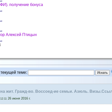
СФИ). получение бонуса
..
..
..
тор Алексей Птицын
..
х
 текущей теме
:
 на жит. Гражд-во. Воссоед-ие семьи. Азюль. Визы.Ссы
26 июня 2016 г.
12:11