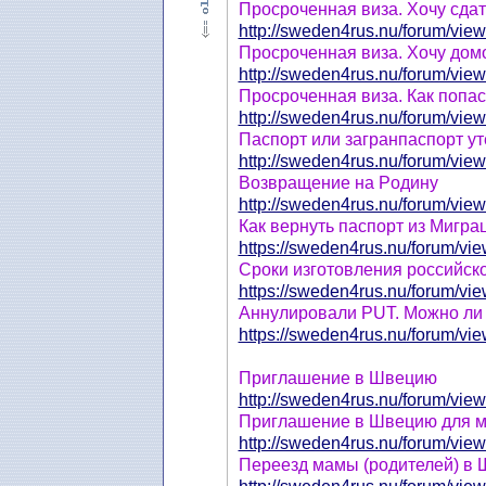
Просроченная виза. Хочу сдат
http://sweden4rus.nu/forum/view
Просроченная виза. Хочу дом
http://sweden4rus.nu/forum/view
Просроченная виза. Как попас
http://sweden4rus.nu/forum/view
Паспорт или загранпаспорт ут
http://sweden4rus.nu/forum/view
Возвращение на Pодину
http://sweden4rus.nu/forum/view
Как вернуть паспорт из Миграц
https://sweden4rus.nu/forum/vie
Сроки изготовления российско
https://sweden4rus.nu/forum/vie
Аннулировали PUT. Можно ли
https://sweden4rus.nu/forum/vie
Приглашение в Швецию
http://sweden4rus.nu/forum/view
Приглашение в Швецию для м
http://sweden4rus.nu/forum/view
Переезд мамы (родителей) в