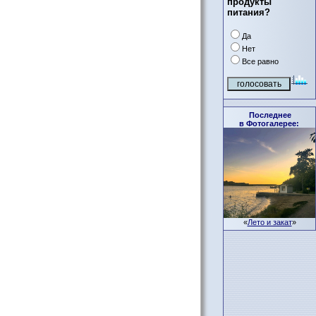
продукты
питания?
Да
Нет
Все равно
Последнее
в Фотогалерее:
«
Лето и закат
»