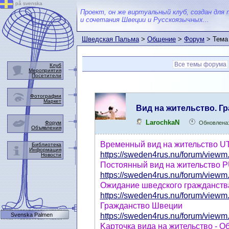
på svenska
Проект, он же виртуальный клуб, создан для 
и сочетания Швеции и Русскоязычных...
Шведская Пальма
>
Общение
>
Форум
> Тема
Все темы форума
Клуб
Мероприятия
Посетители
Фотографии
Маркет
Вид на жительство. Г
LarochkaN
Форум
Обновлена:
Объявления
Временный вид на жительство UT- 
Библиотека
Информация
https://sweden4rus.nu/forum/viewm.
Новости
Постоянный вид на жительство PUT
https://sweden4rus.nu/forum/viewm.
Ожидание шведского гражданства
https://sweden4rus.nu/forum/viewm.
Гражданство Швеции
Svenska Palmen
https://sweden4rus.nu/forum/viewm.
Kарточка вида на жительство - О