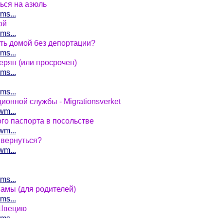
ься на азюль
ms...
ой
ms...
ть домой без депортации?
ms...
ерян (или просрочен)
ms...
ms...
ионной службы - Migrationsverket
wm...
го паспорта в посольстве
wm...
 вернуться?
wm...
ms...
амы (для родителей)
ms...
 Швецию