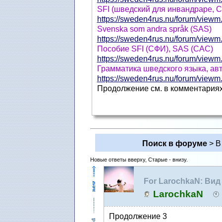
SFI (шведский для инвандраре, 
https://sweden4rus.nu/forum/viewm.
Svenska som andra språk (SAS)
https://sweden4rus.nu/forum/viewm.
Пособие SFI (СФИ), SAS (САС)
https://sweden4rus.nu/forum/viewm.
Грамматика шведского языка, ав
https://sweden4rus.nu/forum/viewm.
Продолжениe см. в комментария
Поиск в форуме
> В
Новые ответы вверху, Старые - внизу.
For LarochkaN: Вид
форума
LarochkaN
Продолжение 3