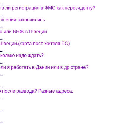
..
на ли регистрация в ФМС как нерезиденту?
..
ношения закончились
..
во или ВНЖ в Швеции
..
Швеции.(карта пост. жителя ЕС)
..
колько надо ждать?
..
ли я работать в Дании или в др стране?
..
..
о после развода? Разные адреса.
..
..
!
..
..