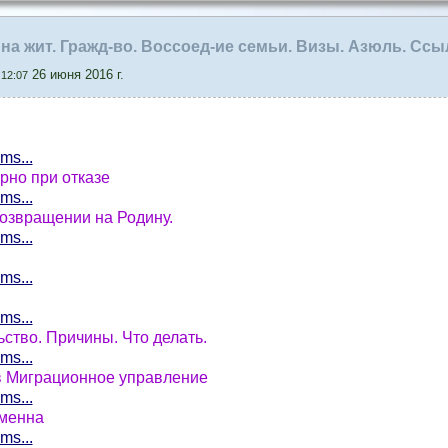
 на жит. Гражд-во. Воссоед-ие семьи. Визы. Азюль. Ссы
26 июня 2016 г.
12:07
ms...
рно при отказе
ms...
возвращении на Родину.
ms...
ms...
ms...
ьство. Причины. Что делать.
ms...
 в Миграционное управление
ms...
еменна
ms...