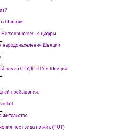
чит?
..
а в Швеции
..
 . Personnummer - 4 цифры
..
тра народонаселения Швеции
..
а
..
ный номер СТУДЕНТУ в Швеции
..
..
дней пребывания.
..
verket
..
а жительство
..
ения пост вида на жит. (PUT)