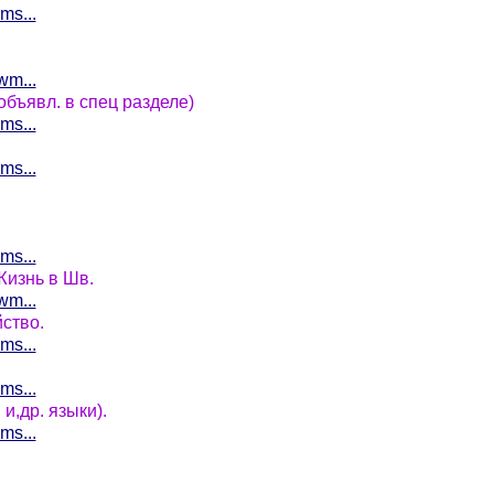
ms...
wm...
бъявл. в спец разделе)
ms...
ms...
ms...
Жизнь в Шв.
wm...
ство.
ms...
ms...
и,др. языки).
ms...