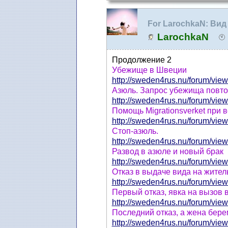
For LarochkaN: Вид
LarochkaN
Продолжение 2
Убежище в Швеции
http://sweden4rus.nu/forum/view
Азюль. Запрос убежища повто
http://sweden4rus.nu/forum/view
Помощь Migrationsverket при 
http://sweden4rus.nu/forum/view
Стоп-азюль.
http://sweden4rus.nu/forum/view
Развод в азюле и новый брак
http://sweden4rus.nu/forum/view
Отказ в выдаче вида на жител
http://sweden4rus.nu/forum/view
Первый отказ, явка на вызов
http://sweden4rus.nu/forum/view
Последний отказ, а жена бер
http://sweden4rus.nu/forum/view