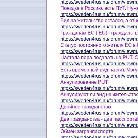
https://sweden4rus.nu/forum/viewm.
Поездка в Россию, есть ПУТ. Нуж
https://sweden4rus.nu/forum/viewm.
Bид на жительство остался, а от
https://sweden4rus.nu/forum/viewm.
Гражданам ЕС ( EU) - гражданст
https://sweden4rus.nu/forum/viewm.
Статус постоянного жителя ЕС в 
https://sweden4rus.nu/forum/viewm.
Настала пора подавать на PUT. С
https://sweden4rus.nu/forum/viewm.
Есть временный вид на жит. Могу 
https://sweden4rus.nu/forum/viewm.
Аннулирование PUT
https://sweden4rus.nu/forum/viewm.
Аннулируют ли вид на жительств
https://sweden4rus.nu/forum/viewm.
Двойное гражданство
https://sweden4rus.nu/forum/viewm.
Два гражданства - два пасспорта
https://sweden4rus.nu/forum/viewm.
Обмен загранпаспорта
https://sweden4rus.nu/forum/viewm.