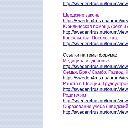
http://sweden4rus.nu/forum/view
Шведские законы
https://sweden4rus.nu/forum/vie
Юридическая помощь (рекл и о
http://sweden4rus.nu/forum/view
Консульства. Посольства.
http://sweden4rus.nu/forum/view
Ссылки на темы форума:
Медицина и здоровье
http://sweden4rus.nu/forum/view
Семья. Брак/ Самбо. Развод. 
https://sweden4rus.nu/forum/vie
Работа в Швеции. Трудоустрой
http://sweden4rus.nu/forum/view
Родителям
http://sweden4rus.nu/forum/view
Образование,учёба (шведский 
http://sweden4rus.nu/forum/view