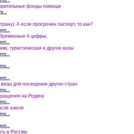
ms...
ворительные фонды помощи
p...
трану). А если просрочен паспорт, то как?
wm...
 Временные 4 цифры.
wm...
ию, туристическая и другие визы
ms...
ms...
wm...
 визы для посещения других стран
ms...
звращения на Родину
ms...
осле азюля
ms...
wm...
ать в Россию