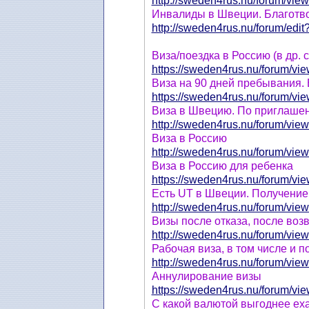
http://sweden4rus.nu/forum/view
Инвалиды в Швеции. Благот
http://sweden4rus.nu/forum/edit?
Виза/поездка в Россию (в др. с
https://sweden4rus.nu/forum/vie
Виза на 90 дней пребывания.
https://sweden4rus.nu/forum/vie
Виза в Швецию. По приглашен
http://sweden4rus.nu/forum/view
Виза в Россию
http://sweden4rus.nu/forum/view
Виза в Россию для ребенка
https://sweden4rus.nu/forum/vie
Есть UT в Швеции. Получение
http://sweden4rus.nu/forum/view
Визы после отказа, после во
http://sweden4rus.nu/forum/view
Рабочая виза, в том числе и п
http://sweden4rus.nu/forum/view
Аннулирование визы
https://sweden4rus.nu/forum/vie
С какой валютой выгоднее ех