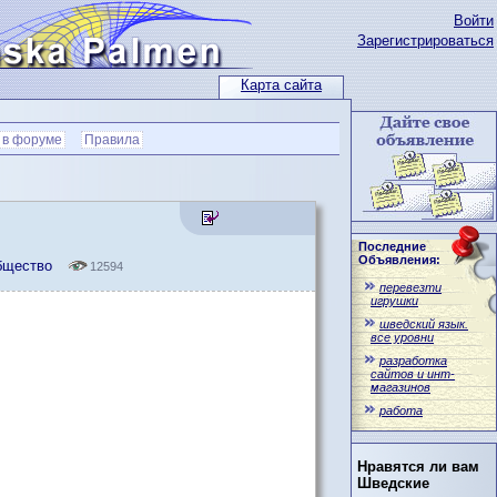
Войти
Зарегистрироваться
Карта сайта
 в форуме
Правила
Последние
Объявления:
общество
12594
перевезти
игрушки
шведский язык.
все уровни
разработка
сайтов и инт-
магазинов
работа
Нравятся ли вам
Шведские