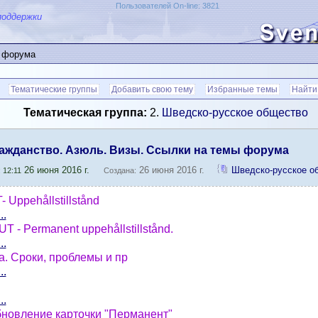
Пользователей On-line: 3821
поддержки
 форума
Тематические группы
Добавить свою тему
Избранные темы
Найти
Тематическая группа:
2.
Шведско-русское общество
ражданство. Азюль. Визы. Ссылки на темы форума
26 июня 2016 г.
26 июня 2016 г.
Шведско-русское 
 12:11
Создана:
Uppehållstillstånd
..
 - Permanent uppehållstillstånd.
..
. Сроки, проблемы и пр
..
..
бновление карточки "Перманент"