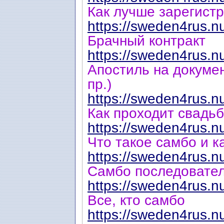
Как лучше зарегист
https://sweden4rus.n
Брачный контракт
https://sweden4rus.n
Апостиль на докумен
пр.)
https://sweden4rus.n
Как проходит свадь
https://sweden4rus.n
Что такое самбо и к
https://sweden4rus.n
Самбо последовате
https://sweden4rus.n
Все, кто самбо
https://sweden4rus.n