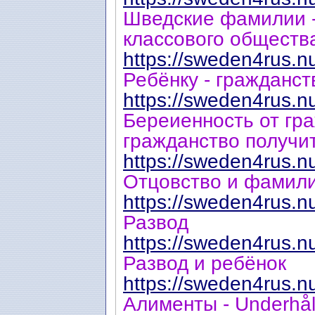
Шведские фамилии -
классового обществ
https://sweden4rus.n
Ребёнку - гражданст
https://sweden4rus.n
Береиенность от гр
гражданство получит
https://sweden4rus.n
Отцовство и фамили
https://sweden4rus.n
Развод
https://sweden4rus.n
Развод и ребёнок
https://sweden4rus.n
Алименты - Underhåll