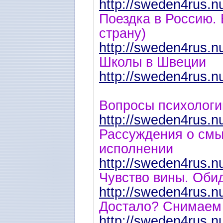
http://sweden4rus.n
Поездка в Россию. 
страну)
http://sweden4rus.n
Школы в Швеции
http://sweden4rus.n
Вопросы психологи
http://sweden4rus.n
Рассуждения о смы
исполнении
http://sweden4rus.n
Чувство вины. Оби
http://sweden4rus.n
Достало? Снимаем 
http://sweden4rus.n