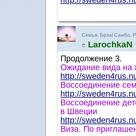
http://sweden4rus.n
Семья. Брак/ Самбо. 
темы форума
LarochkaN
Продолжение 3.
Ожидание вида на 
http://sweden4rus.n
Воссоединение се
http://sweden4rus.n
Воссоединение дет
в Швеции
http://sweden4rus.n
Виза. По приглашен