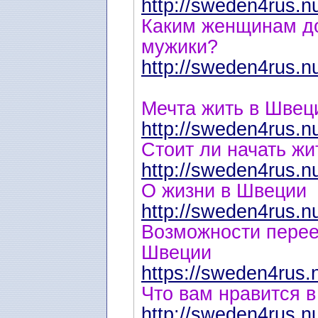
http://sweden4rus.n
Каким женщинам д
мужики?
http://sweden4rus.n
Мечта жить в Швец
http://sweden4rus.n
Стоит ли начать жи
http://sweden4rus.n
О жизни в Швеции
http://sweden4rus.n
Возможности перее
Швеции
https://sweden4rus.
Что вам нравится 
http://sweden4rus.n