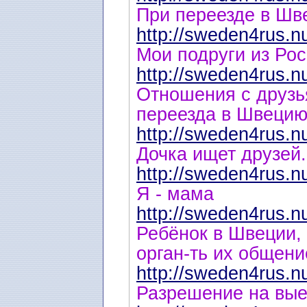
При переезде в Шве
http://sweden4rus.n
Мои подруги из Рос
http://sweden4rus.n
Отношения с друзь
переезда в Швеци
http://sweden4rus.n
Дочка ищет друзей
http://sweden4rus.n
Я - мама
http://sweden4rus.n
Ребёнок в Швеции, е
орган-ть их общени
http://sweden4rus.n
Разрешение на вые