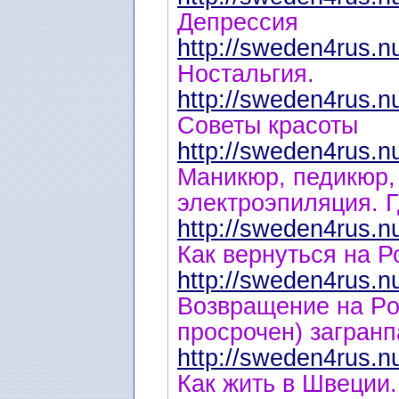
Депрессия
http://sweden4rus.n
Ностальгия.
http://sweden4rus.n
Советы красоты
http://sweden4rus.n
Маникюр, педикюр, 
электроэпиляция. Г
http://sweden4rus.n
Как вернуться на Р
http://sweden4rus.n
Возвращение на Pод
просрочен) загран
http://sweden4rus.n
Как жить в Швеции