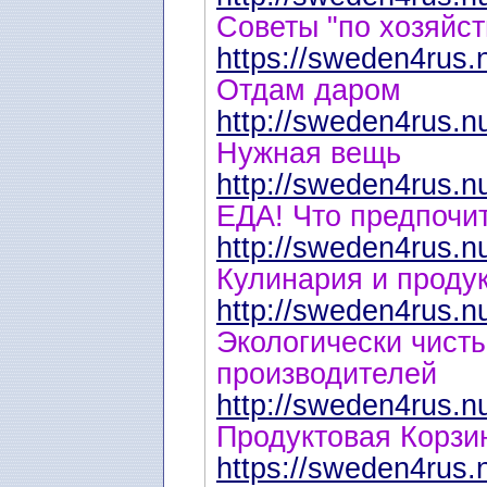
Советы "по хозяйст
https://sweden4rus.
Отдам даром
http://sweden4rus.n
Нужная вещь
http://sweden4rus.n
ЕДА! Что предпочи
http://sweden4rus.n
Кулинария и проду
http://sweden4rus.n
Экологически чист
производителей
http://sweden4rus.n
Продуктовая Корзи
https://sweden4rus.