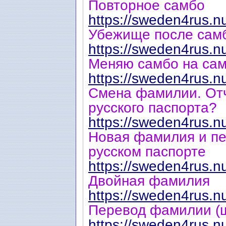
Повторное самбо
https://sweden4rus.n
Убежище после сам
https://sweden4rus.n
Меняю самбо на са
https://sweden4rus.n
Смена фамилии. Отч
русского паспорта?
https://sweden4rus.n
Новая фамилия и пе
русском паспорте
https://sweden4rus.n
Двойная фамилия
https://sweden4rus.n
Перевод фамилии (шв
https://sweden4rus.n