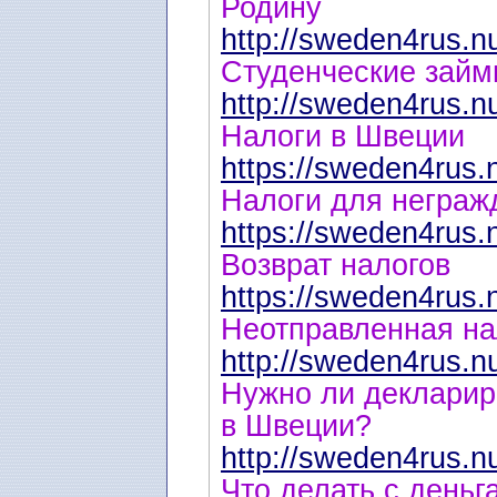
Родину
http://sweden4rus.n
Студенческие зай
http://sweden4rus.n
Налоги в Швеции
https://sweden4rus.
Налоги для неграж
https://sweden4rus.
Возврат налогов
https://sweden4rus.
Неотправленная на
http://sweden4rus.n
Нужно ли декларир
в Швеции?
http://sweden4rus.n
Что делать с деньг