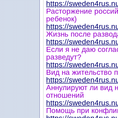
https://sweden4rus.n
Расторжение россий
ребенок)
https://sweden4rus.n
Жизнь после развод
https://sweden4rus.n
Если я не даю согла
разведут?
https://sweden4rus.n
Вид на жительство 
https://sweden4rus.n
Аннулируют ли вид 
отношений
https://sweden4rus.n
Помощь при конфли