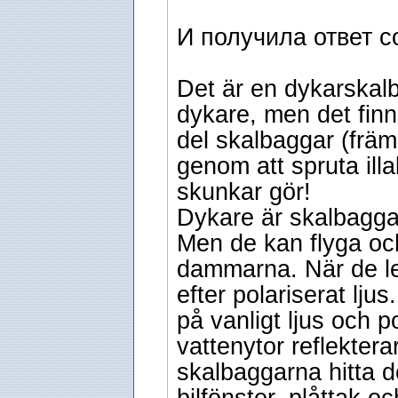
И получила ответ с
Det är en dykarskal
dykare, men det finn
del skalbaggar (främ
genom att spruta ill
skunkar gör!
Dykare är skalbagga
Men de kan flyga oc
dammarna. När de le
efter polariserat lju
på vanligt ljus och p
vattenytor reflektera
skalbaggarna hitta d