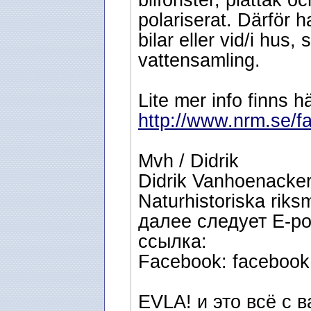
bilfönster, plåttak oc
polariserat. Därför 
bilar eller vid/i hus
vattensamling.
Lite mer info finns hä
http://www.nrm.se/f
Mvh / Didrik
Didrik Vanhoenacker
Naturhistoriska riks
далее следует E-po
ссылка:
Facebook: facebook.
EVLA! и это всё с в