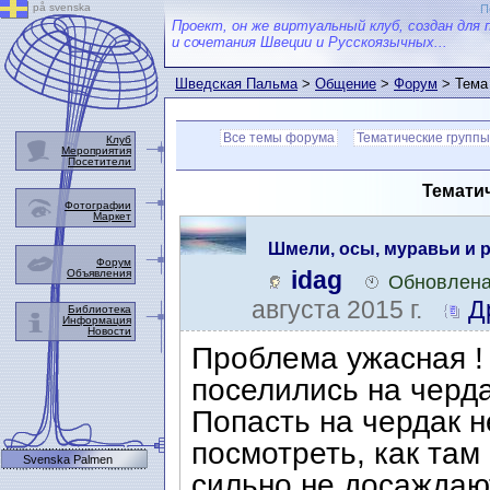
på svenska
П
Проект, он же виртуальный клуб, создан для 
и сочетания Швеции и Русскоязычных...
Шведская Пальма
>
Общение
>
Форум
> Тема
Все темы форума
Тематические группы
Клуб
Мероприятия
Посетители
Тематич
Фотографии
Маркет
Шмели, осы, муравьи и ра
Форум
idag
Объявления
Обновлена
августа 2015 г.
Д
Библиотека
Информация
Новости
Проблема ужасная !
поселились на черда
Попасть на чердак 
посмотреть, как там
Svenska Palmen
сильно не досаждают