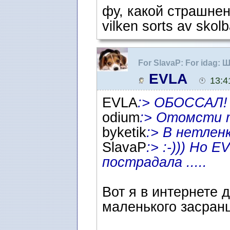
фу, какой страшнен
vilken sorts av skol
For SlavaP: For idag:
жучки ...
EVLA
13:4
EVLA
:> ОБОССАЛ!
odium
:> Отомсти т
byketik
:> В нетлен
SlavaP
:> :-))) Но 
пострадала .....
Вот я в интернете 
маленького засран