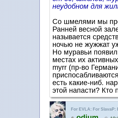
неудобном для жи
Со шмелями мы пр
Ранней весной зал
называется средств
ночью не жужжат уж
Но муравьи появили
местах их активны
myrr (пр-во Германи
приспосабливаются
есть какие-ниб. на
этой напасти? Кто 
For EVLA: For SlavaP:
разные жучки ...
odium