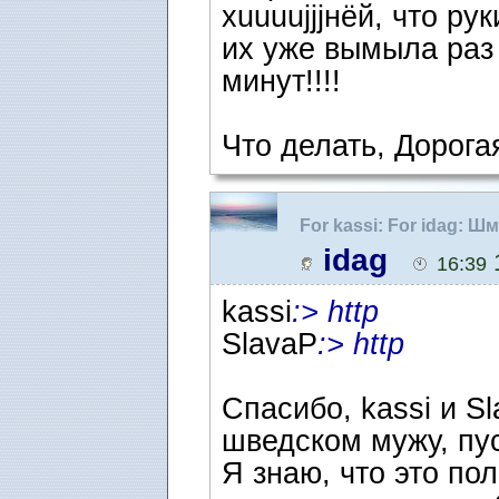
хuuuujjjнёй, что ру
их уже вымыла раз 
минут!!!!
Что делать, Дорог
For kassi: For idag: 
idag
1
16:39
kassi
:> http
SlavaP
:> http
Спасибо, kassi и S
шведском мужу, пус
Я знаю, что это по