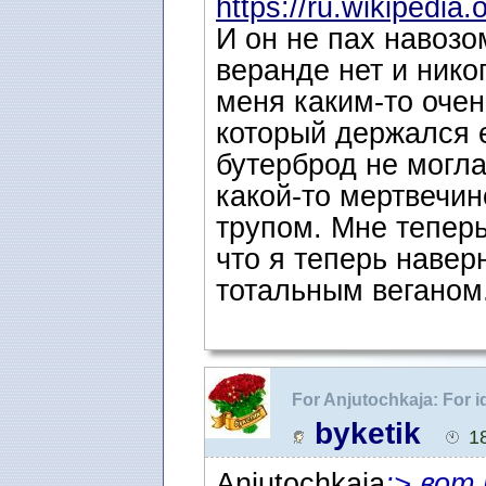
https://ru.wikipedia.
И он не пах навозом
веранде нет и нико
меня каким-то оче
который держался е
бутерброд не могла
какой-то мертвечин
трупом. Мне теперь
что я теперь навер
тотальным веганом
For Anjutochkaja: For
разные жучки ...
byketik
1
Anjutochkaja
:> вот