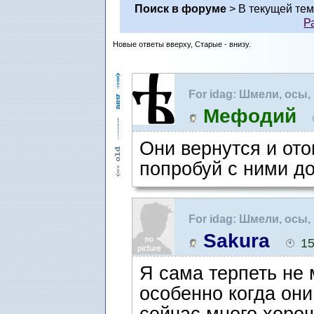
Поиск в форуме
> В текущей те
Р
Новые ответы вверху, Старые - внизу.
For idag: Шмели, осы,
Мефодий
Они вернутся и ото
попробуй с ними до
For idag: Шмели, осы,
Sakura
15
Я сама терпеть не
особенно когда они