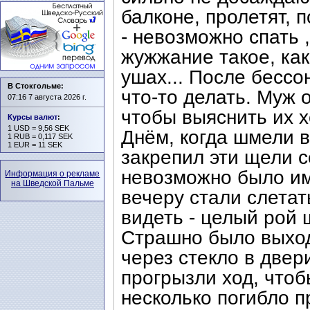
балконе, пролетят, 
- невозможно спать 
жужжание такое, как
ушах... После бессо
В Стокгольме:
что-то делать. Муж 
07:16 7 августа 2026 г.
чтобы выяснить их х
Курсы валют
:
1 USD = 9,56 SEK
Днём, когда шмели в
1 RUB = 0,117 SEK
1 EUR = 11 SEK
закрепил эти щели с
невозможно было им 
Информация о рекламе
на Шведской Пальме
вечеру стали слета
видеть - целый рой ш
Страшно было выход
через стекло в двер
прогрызли ход, чтоб
несколько погибло п