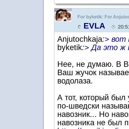
For byketik: For Anjut
муравьи и разные жучк
EVLA
20:5
Anjutochkaja
:> вот
byketik
:> Да это ж
Нее, не думаю. В В
Ваш жучок называет
водолаза.
А тот, который был 
по-шведски называют
навозник... Но наво
навозника не был п