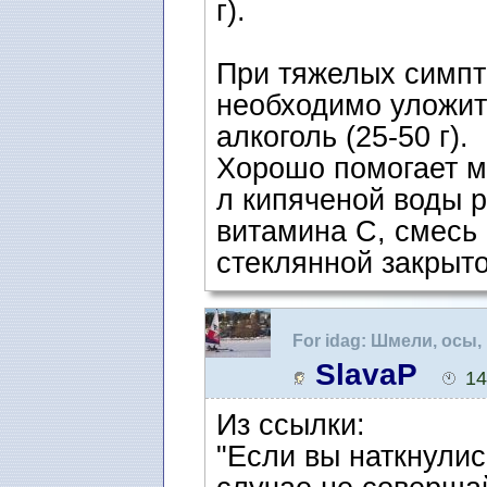
г).
При тяжелых симпт
необходимо уложить
алкоголь (25-50 г).
Хорошо помогает м
л кипяченой воды р
витамина С, смесь 
стеклянной закрыто
For idag: Шмели, осы
SlavaP
14
Из ссылки:
"Если вы наткнулис