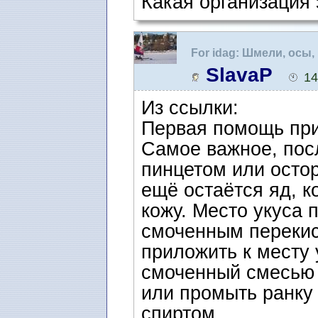
Какая организация
For idag: Шмели, осы
SlavaP
14
Из ссылки:
Первая помощь при
Самое важное, посл
пинцетом или остор
ещё остаётся яд, к
кожу. Место укуса 
смоченным перекис
приложить к месту
смоченный смесью 
или промыть ранку
спиртом.