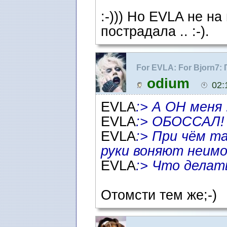
:-))) Но EVLA не на
пострадала .. :-).
For EVLA: For Bjorn7:
консультирование
odium
02:
EVLA
:> А ОН меня .
EVLA
:> ОБОССАЛ!
EVLA
:> При чём та
руки воняют неимов
EVLA
:> Что делат
Отомсти тем же;-)