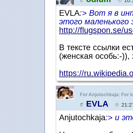
10:
EVLA
:> Вот я в и
этого маленького 
http://flugspon.se/us
В тексте ссылки ест
(женская особь:-)),
https://ru.wikipedia.
For Anjutochkaja: For
разные жучки ...
EVLA
21:2
Anjutochkaja
:> и эт