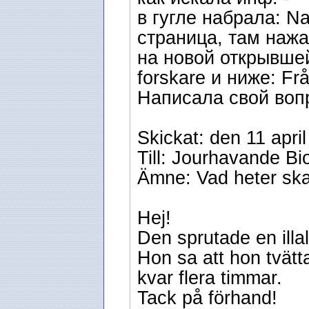
в гугле набрала: Na
страница, там нажа
на новой открывшей
forskare и ниже: Fr
Написала свой воп
Skickat: den 11 apri
Till: Jourhavande Bi
Ämne: Vad heter sk
Hej!
Den sprutade en illa
Hon sa att hon tvätt
kvar flera timmar.
Tack på förhand!