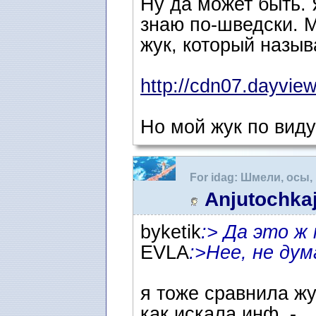
Ну да может быть. 
знаю по-шведски. М
жук, который называ
http://cdn07.dayview
Но мой жук по виду 
For idag: Шмели, осы,
Anjutochka
byketik
:> Да это ж
EVLA
:>Нее, не дум
я тоже сравнила жу
как искала инф. -