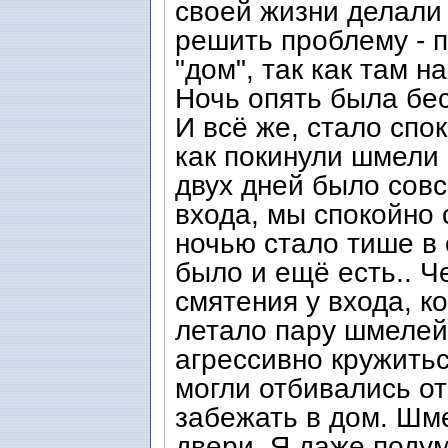
своей жизни делали
решить проблему - п
"дом", так как там н
Ночь опять была бес
И всё же, стало спо
как покинули шмели
двух дней было совс
входа, мы спокойно 
ночью стало тише в 
было и ещё есть.. Ч
смятения у входа, к
летало пару шмелей 
агрессивно кружитьс
могли отбивались от
забежать в дом. Шм
двери. Я даже подум