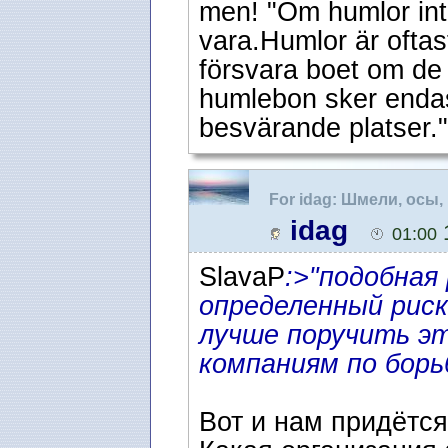
men! "Om humlor inte 
vara.Humlor är oftas
försvara boet om de 
humlebon sker endas
besvärande platser."
For idag: Шмели, осы
idag
1
01:00
SlavaP
:>"подобная
определенный рис
лучше поручить э
компаниям по борь
Вот и нам придётс