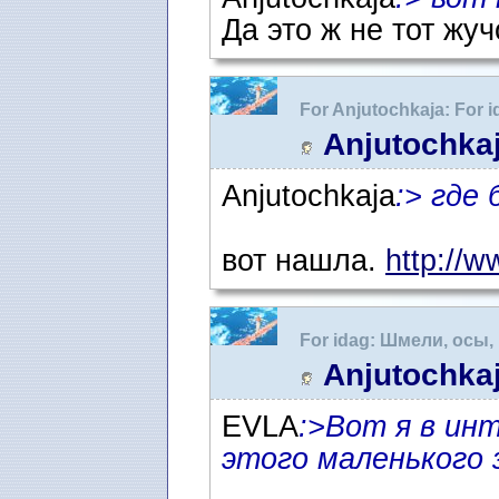
Да это ж не тот жуч
For Anjutochkaja: For
разные жучки ...
Anjutochka
Anjutochkaja
:> где
вот нашла.
http://w
For idag: Шмели, осы,
Anjutochka
EVLA
:>Вот я в ин
этого маленького з