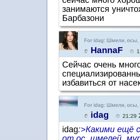
сейчас много хоро
занимаются уничто
Барбазони
For idag: Шмели, осы,
HannaF
1
Сейчас очень много
специализированны
избавиться от насе
For idag: Шмели, осы,
idag
2
21:29
idag
:>Какими ещё 
от ос, шмелей, мур