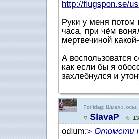
http://flugspon.se/us
Руки у меня потом 
часа, при чём воня
мертвечиной какой-
А воспользоватся с
как если бы я обос
захлебнулся и утон
For idag: Шмели, осы,
SlavaP
13
odium
:> Отомсти т