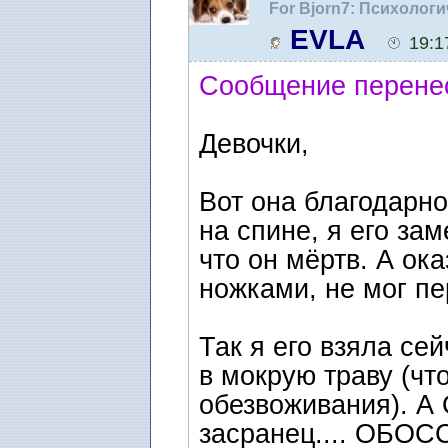
For Bjorn7: Психолог
EVLA
19:1
Сообщение перене
Девочки,
Вот она благодарно
на спине, я его з
что он мёртв. А ок
ножками, не мог пе
Так я его взяла се
в мокрую траву (чт
обезвоживания). А 
засранец.... ОБОС