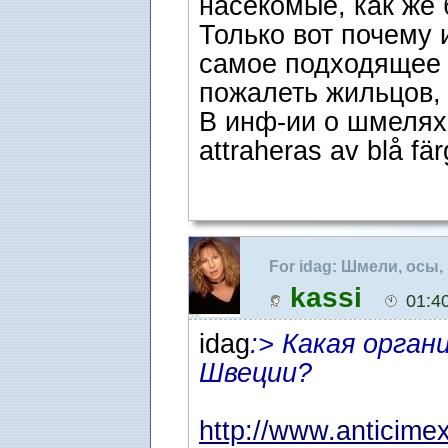
насекомые, как же 
Только вот почему 
самое подходящее 
пожалеть жильцов, д
В инф-ии о шмелях 
attraheras av blå fä
For idag: Шмели, осы
kassi
01:4
idag
:> Какая орган
Швеции?
http://www.anticimex