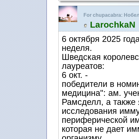
For chupacabra: Нобе
зале Ратуши
LarochkaN
6 октября 2025 год
неделя.
Шведская королевс
лауреатов:
6 окт. -
победители в номи
медицина": ам. уч
Рамсделл, а также 
исследования имму
периферической им
которая не дает и
организму.