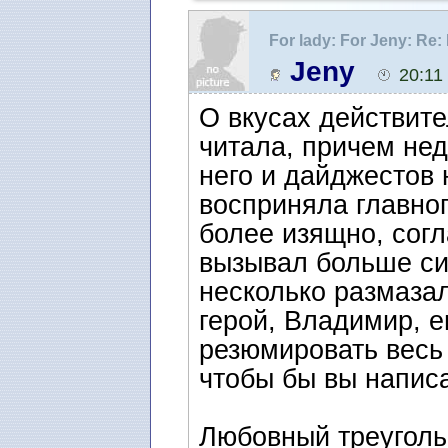
For lady: For Jeny: R
Jeny
20:11
О вкусах действите
читала, причем нед
него и дайджестов 
восприняла главно
более изящно, согл
вызывал больше сим
несколько размазал
герой, Владимир, е
резюмировать весь
чтобы бы вы напис
Любовный треуголь