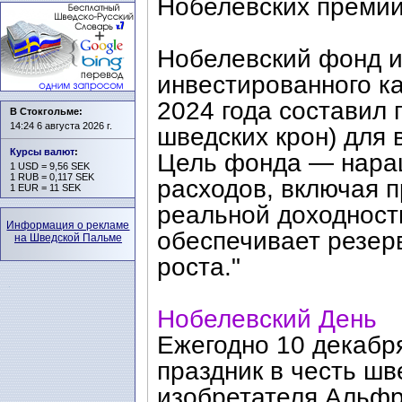
Нобелевских премий
Нобелевский фонд и
инвестированного ка
2024 года составил 
В Стокгольме:
14:24 6 августа 2026 г.
шведских крон) для
Курсы валют
:
Цель фонда — наращ
1 USD = 9,56 SEK
1 RUB = 0,117 SEK
расходов, включая п
1 EUR = 11 SEK
реальной доходность
Информация о рекламе
обеспечивает резер
на Шведской Пальме
роста."
Нобелевский День
Ежегодно 10 декабр
праздник в честь шв
изобретателя Альфр