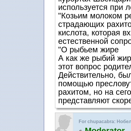
используется при л
"Козьим молоком р
страдающих рахито
кислота, которая в
естественной сопр
"О рыбьем жире
А как же pыбий жиp
этот вопpос pодите
Действительно, был
помощью пpесловут
pахитом, но на сег
пpедставляют скоpе
For chupacabra: Нобе
Moderator