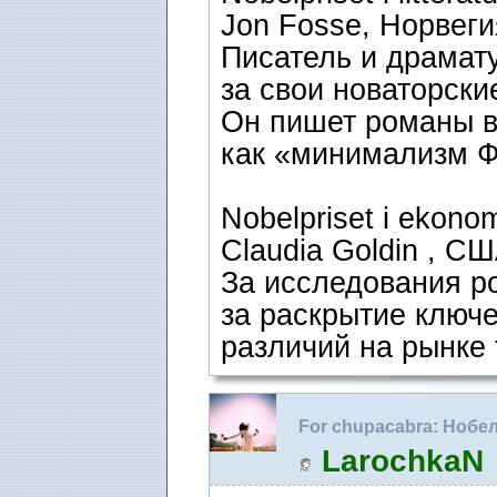
Jon Fosse, Норвеги
Писатель и драмат
за свои новаторски
Он пишет романы в 
как «минимализм 
Nobelpriset i ekono
Claudia Goldin , С
За исследования р
за раскрытие ключ
различий на рынке 
For chupacabra: Нобе
зале Ратуши
LarochkaN