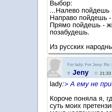
Выбор:
...Налево пойдешь 
Направо пойдешь -
Прямо пойдешь - ж
позабудешь.
Из русских народны
For lady: For Jeny: R
Jeny
21:33
lady
:> А ему не пр
Короче поняла я, г
суть моих претензи