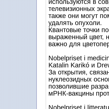
используются в со
телевизионных экра
также они могут по
удалять опухоли.
Квантовые точки по
выраженный цвет, н
важно для цветопе
Nobelpriset i medici
Katalin Karikó и D
За открытия, связ
нуклеозидных осно
позволившие разра
мРНК-вакцины прот
Nobelpriset i litteratu