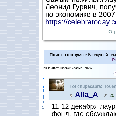
Леонид Гурвич, пол
по экономике в 2007 
https://celebratoday.c
Отр
Поиск в форуме
> В текущей те
Р
Новые ответы вверху, Старые - внизу.
<
For chupacabra: Нобе
зале Ратуши
Alla_A
20
11-12 декабря лау
фонд, где обсужда