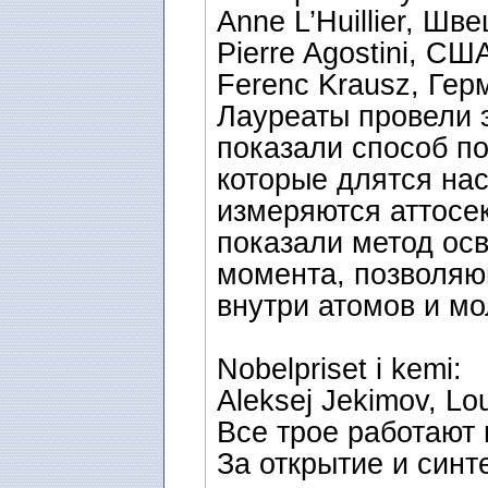
Anne L’Huillier, Шве
Pierre Agostini, СШ
Ferenc Krausz, Гер
Лауреаты провели 
показали способ п
которые длятся нас
измеряются аттосе
показали метод ос
момента, позволяющ
внутри атомов и мо
Nobelpriset i kemi:
Aleksej Jekimov, Lo
Все трое работают
За открытие и синт