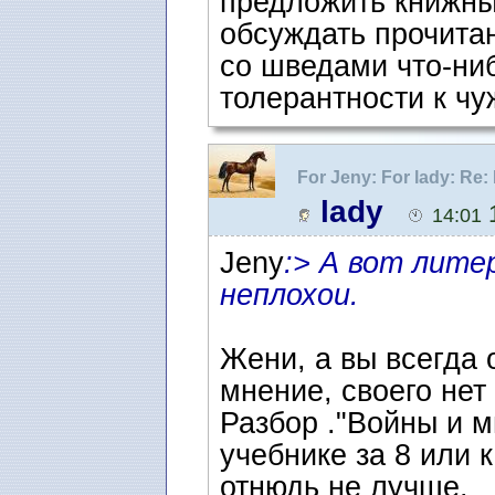
предложить книжны
обсуждать прочитан
со шведами что-ниб
толерантности к ч
For Jeny: For lady: R
lady
1
14:01
Jeny
:> А вот лите
неплохои.
Жени, а вы всегда 
мнение, своего нет
Разбор ."Войны и м
учебнике за 8 или 
отнюдь не лучше.