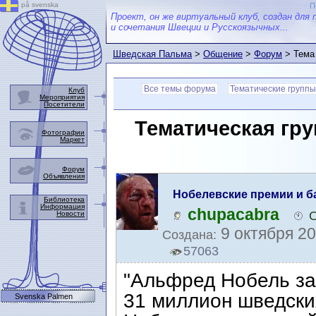
på svenska
П
Проект, он же виртуальный клуб, создан для 
и сочетания Швеции и Русскоязычных...
Шведская Пальма
>
Общение
>
Форум
> Тема
Все темы форума
Тематические группы
Клуб
Мероприятия
Посетители
Тематическая гру
Фотографии
Маркет
Форум
Объявления
Нобелевские премии и б
Библиотека
Информация
chupacabra
О
Новости
9 октября 20
Создана:
57063
"Альфред Нобель за
31 миллион шведски
Svenska Palmen