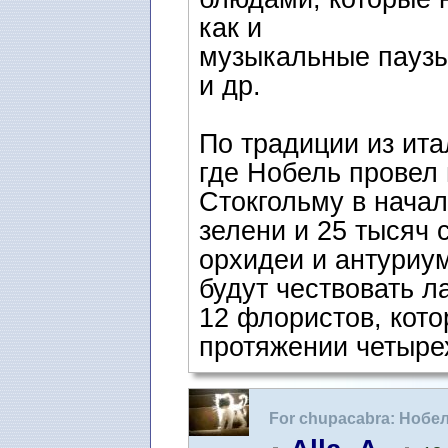
как и
музыкальные паузы
и др.
По традиции из ита
где Нобель провел 
Стокгольму в начал
зелени и 25 тысяч 
орхидеи и антуриу
будут чествовать л
12 флористов, кот
протяжении четыре
For chupacabra: Нобе
зале Ратуши