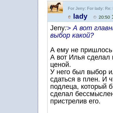
For Jeny: For lady: R
lady
1
20:50
Jeny
:> А вот глав
выбор какой?
А ему не пришлось 
А вот Илья сделал 
ценой.
У него был выбор 
сдаться в плен. И 
подлеца, который б
сделал бессмыслен
пристрелив его.