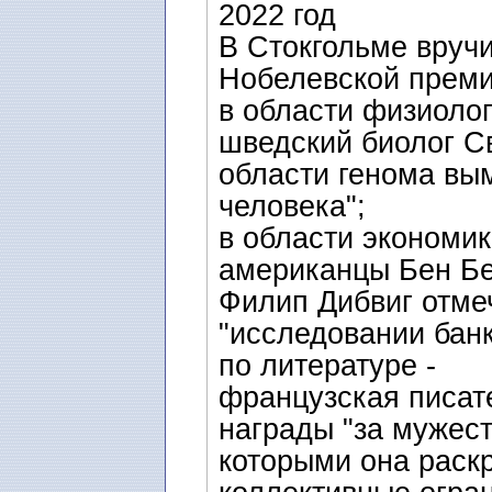
2022 год
В Стокгольме вруч
Нобелевской преми
в области физиолог
шведский биолог Св
области генома вы
человека";
в области экономик
американцы Бен Бе
Филип Дибвиг отмеч
"исследовании банк
по литературе -
французская писат
награды "за мужест
которыми она раскр