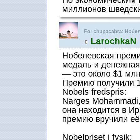
По экономическим 
миллионов шведски
For chupacabra: Нобе
зале Ратуши
LarochkaN
Нобелевская премия
медаль и денежная
— это около $1 мл
Премию получили 1
Nobels fredspris:
Narges Mohammadi,
она находится в И
премию вручили её
Nobelpriset i fysik: