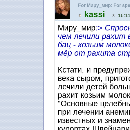
For Миру_мир: For spe
Нобелевские премии
kassi
16:1
Миру_мир
:> Спрос
чем лечили рахит 
бац - козьим молок
мёр от рахита ст
Кстати, и предупре
века сыром, приго
лечили детей больн
рахит козьим молок
"Основные целебны
при лечении анемии
известных и знаме
курортах Швейцари