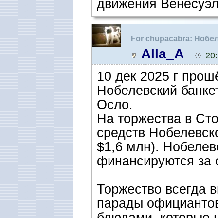
движения Венесуэл
For chupacabra: Нобе
зале Ратуши
Alla_A
20
10 дек 2025 г прош
Нобелевский банке
Осло.
На торжества в Сто
средств Нобелевско
$1,6 млн). Нобелев
финансируются за с
Торжество всегда 
парады официантов
блюдами, которые н