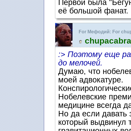
Первой была "Бегун
её большой фанат.
For Мефодий: For chupa
Израиль, защита терр
chupacabr
:> Поэтому еще ра
до мелочей.
Думаю, что нобелев
моей адвокатуре.
Конспирологически
Нобелевские преми
медицине всегда д
Но да если давать 
который выдвинул 
гравитационных вол