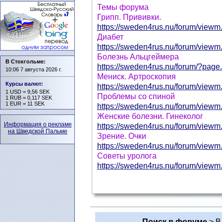
Темы форума
Грипп. Прививки.
https://sweden4rus.nu/forum/viewm.
Диабет
https://sweden4rus.nu/forum/viewm.
Болезнь Альцгеймера
В Стокгольме:
https://sweden4rus.nu/forum/?page.
10:06 7 августа 2026 г.
Мениск. Артроскопия
Курсы валют
:
https://sweden4rus.nu/forum/viewm.
1 USD = 9,56 SEK
Проблемы со спиной
1 RUB = 0,117 SEK
1 EUR = 11 SEK
https://sweden4rus.nu/forum/viewm.
Женские болезни. Гинеколог
Информация о рекламе
https://sweden4rus.nu/forum/viewm.
на Шведской Пальме
Зрение. Очки
https://sweden4rus.nu/forum/viewm.
Советы уролога
https://sweden4rus.nu/forum/viewm.
Поиск в форуме
> В