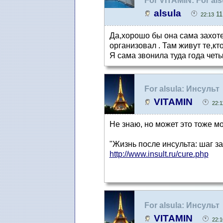
For VITAMIN: For als
alsula
11
22:13
Да,хорошо бы она сама захотел
организовал . Там живут те,кт
Я сама звонила туда года четы
For alsula: Инсульт
VITAMIN
22:1
Не знаю, но может это тоже м
"Жизнь после инсульта: шаг з
http://www.insult.ru/cure.php
For alsula: Инсульт
VITAMIN
22:1