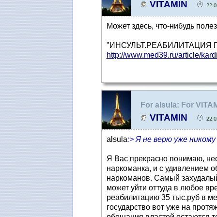
VITAMIN
22:0
Может здесь, что-нибудь поле
"ИНСУЛЬТ.РЕАБИЛИТАЦИЯ 
http://www.med39.ru/article/kardi
For alsula: For VITA
VITAMIN
22:0
alsula
:> Я не верю уже никому 
Я Вас прекрасно понимаю, нес
наркоманка, и с удивлением о
наркоманов. Самый захудалый ч
может уйти оттуда в любое вр
реабилитацию 35 тыс.руб в мес
государство вот уже на протя
обещания властей остаются т