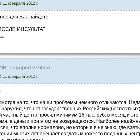
11 февраля 2012 г.
8
зное для Вас найдёте:
ПОСЛЕ ИНСУЛЬТА"
...
MIN: Logoped v Pitere .
11 февраля 2012 г.
2
.
мотря на то, что наши проблемы немного отличаются. Недав
бнаружил, что нет государственных Российских(бесплатных
астный центр просил минимум 16 тыс. руб. в месяц и это пр
емя, а деньги при этом не возвращаются. Наиболее надёжн
яц, что вполне нормалоно, но которые я не знаю, где взять.
жении многих лет обещает создать множесто подобных центр
олько обещаниями.