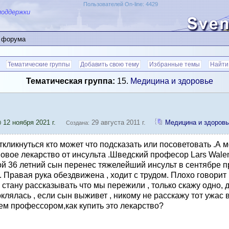
Пользователей On-line: 4429
поддержки
 форума
Тематические группы
Добавить свою тему
Избранные темы
Найти
Тематическая группа:
15.
Медицина и здоровье
12 ноября 2021 г.
29 августа 2011 г.
Медицина и здоровь
0
Создана:
ликнуться кто может что подсказать или посоветовать .А мо
овое лекарство от инсульта .Шведский професор Lars Walentt
ой 36 летний сын перенес тяжелейший инсульт в сентябре пр
Правая рука обездвижена , ходит с трудом. Плохо говорит ,
 стану рассказывать что мы пережили , только скажу одно, 
поклялась , если сын выживет , никому не расскажу тот ужас
тем профессором,как купить это лекарство?