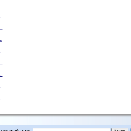
..
..
..
..
..
..
..
..
 текущей теме
: