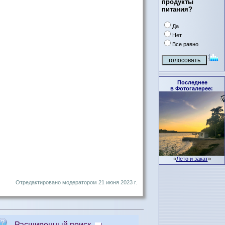
продукты
питания?
Да
Нет
Все равно
Последнее
в Фотогалерее:
«
Лето и закат
»
Отредактировано модератором 21 июня 2023 г.
Расширенный поиск