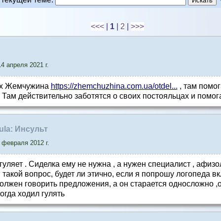
<<<
|
1
|
2
|
>>>
4 апреля 2021 г.
ых Жемчужина
https://zhemchuzhina.com.ua/otdel...
, там помог
 Там действительно заботятся о своих постояльцах и помог
sula: Инсульт
 февраля 2012 г.
гуляет . Сиделка ему не нужна , а нужен специалист , афиз
я такой вопрос, будет ли этично, если я попрошу логопеда в
олжен говорить предложения, а он старается односложно ,
когда ходил гулять