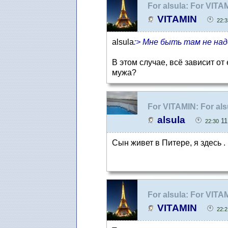
For alsula: For VIT
VITAMIN
22:3
alsula
:> Мне быть там не над
В этом случае, всё зависит от
мужа?
For VITAMIN: For al
alsula
11
22:30
Сын живет в Питере, я здесь .
For alsula: For VIT
VITAMIN
22:2