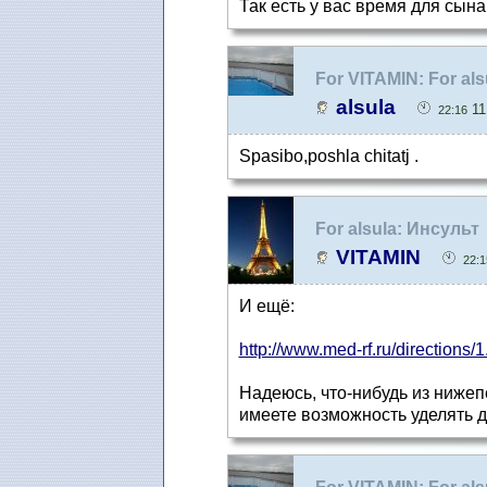
Так есть у вас время для сына
For VITAMIN: For al
alsula
11
22:16
Spasibo,poshla chitatj .
For alsula: Инсульт
VITAMIN
22:1
И ещё:
http://www.med-rf.ru/directions/1.
Надеюсь, что-нибудь из нижеп
имеете возможность уделять д