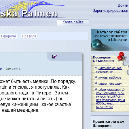
Войти
Зарегистрироваться
Карта сайта
 в форуме
Правила
Последние
Объявления:
наппиточки или
е
21214
сиггареты
нужны рабочие
жет быть есть медики .По порядку.
ищем персонал
in в Упсала , я прогуглила . Как
сдам квартиру 1-
ошлого года , в Питере . Затем
комн студию. р-он,
скугос (stockholm)
не может читать и писать ( он
без депозита. цена
6500кр тел.
девушки-женщины , какое счастье
0735106118
 в нашей медицине.
Нравятся ли вам
Шведские