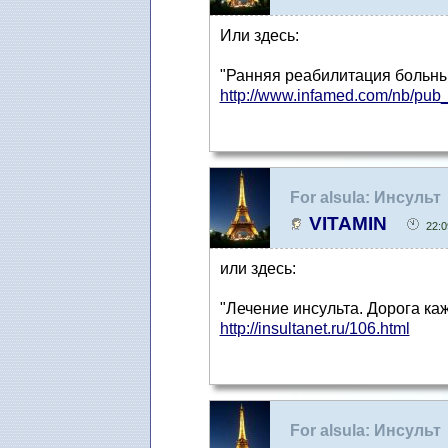
Или здесь:
"Ранняя реабилитация больны
http://www.infamed.com/nb/pub_
For alsula: Инсульт
VITAMIN
22:0
или здесь:
"Лечение инсульта. Дорога каж
http://insultanet.ru/106.html
For alsula: Инсульт