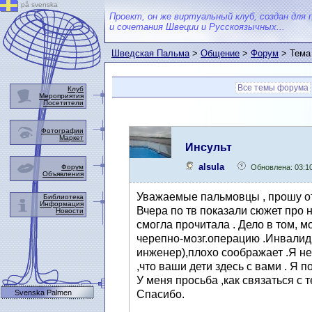
på svenska
Проект, он же виртуальный клуб, создан для 
и сочетания Швеции и Русскоязычных...
Шведская Пальма
>
Общение
>
Форум
> Тема
Все темы форума
Клуб
Мероприятия
Посетители
Фотографии
Маркет
Инсульт
alsula
Форум
Обновлена: 03:1
Объявления
Уважаемые пальмовцы , прошу отк
Библиотека
Информация
Вчера по тв показали сюжет про н
Новости
смогла прочитала . Дело в том, м
черепно-мозг.операцию .Инвалид. 
инженер),плохо соображает .Я не
,что ваши дети здесь с вами . Я 
У меня просьба ,как связаться с 
Svenska Palmen
Спасибо.