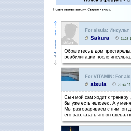
Новые ответы вверху, Старые - внизу.
For alsula: Инсульт
Sakura
1
11:25
Обратитесь в дом престарел
реабилитации после инсульта.
For VITAMIN: For al
alsula
11
22:43
Сын мой сам ходит к тренеру ,
бы уже есть человек . А у мен
Мы разговариваем с ним ,он д
его рассказать что он одевал 