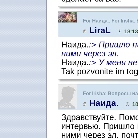
For Наида.: For Irish
ожидания интервью
LiraL
18:13
Наида.
:> Пришло п
ними через эл.
Наида.
:> У меня н
Tak pozvonite im to
For Irisha: Вопросы 
интервью
Наида.
18
Здравствуйте. Помо
интервью. Пришло 
ними через эл. почт