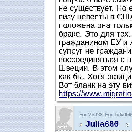
не существует. Но 
визу невесты в США
положена она толь
браке. Это для тех,
гражданином ЕУ и 
супруг не граждани
воссоединяться с п
Швеции. В этом сл
как бы. Хотя офици
Вот бланк на эту ви
https://www.migratio
For Vird38: For Julia66
интервью.Сроки ожи
Julia666