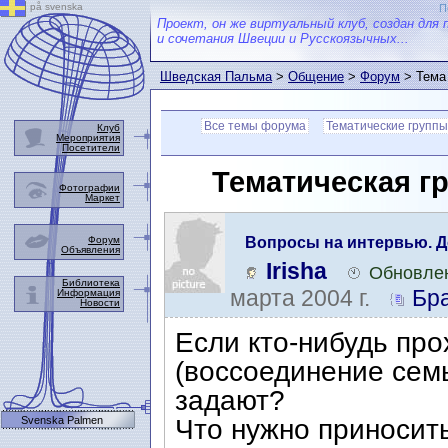
på svenska
П
Проект, он же виртуальный клуб, создан для 
и сочетания Швеции и Русскоязычных...
Шведская Пальма
>
Общение
>
Форум
> Тема
Все темы форума
Тематические группы
Клуб
Мероприятия
Посетители
Тематическая г
Фотографии
Маркет
Форум
Вопросы на интервью. Д
Объявления
интервью
Irisha
Обновлен
Библиотека
марта 2004 г.
Бра
Информация
Новости
Если кто-нибудь пр
(воссоединение семь
задают?
Svenska Palmen
Что нужно приносит