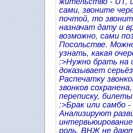
жительство - UT, 
сами, звоните чер
почтой, то звонит
назначат дату и в
возможно, сами по
Посольстве. Можно
узнать, какая оче
:>Нужно брать на 
доказывает серьёз
Распечатку звонко
звонков сохранена
переписку, билеты 
:>Брак или самбо -
Анализируют разв
интервьюирование
роль. ВНЖ не дают