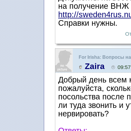
на получение ВНЖ 
http://sweden4rus.n
Справки нужны.
От
For Irisha: Вопросы 
ожидания интервью
Zaira
09:57
Добрый день всем к
пожалуйста, скольк
посольства после 
ли туда звонить и 
нервировать?
Ответы: