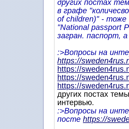
других постах те
в графе "количесв
of children)" - то
"National passport 
загран. паспорт, а
:>Вопросы на инте
https://sweden4rus.
https://sweden4rus.
https://sweden4rus.
https://sweden4rus.
других постах темы
интервью.
:>Вопросы на инте
посте
https://swed