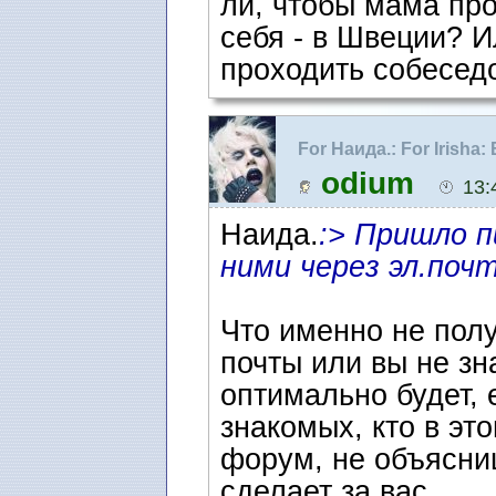
ли, чтобы мама про
себя - в Швеции? 
проходить собесед
For Наида.: For Irish
ожидания интервью
odium
13:
Наида.
:> Пришло п
ними через эл.почт
Что именно не полу
почты или вы не зн
оптимально будет, 
знакомых, кто в это
форум, не объясниш
сделает за вас.