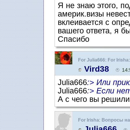
Я не знаю этого, п
америк.визы невест
вклеивается с опре
вашего ответа, я б
Спасибо
For Julia666: For Iri
ожидания интервью
Vird38
14:
Julia666
:> Или при
Julia666
:> Если нет
А с чего вы решили
For Irisha: Вопросы 
интервью
Julia666