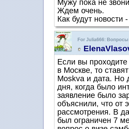
Мужу пока не звони
Ждем очень.
Как будут новости -
For Julia666: Вопрос
интервью
ElenaVlaso
Если вы проходите
в Москве, то ставя
Moskva и дата. Но 
дня, когда было инт
заявление было зар
объяснили, что от 
рассмотрения. В да
был ограничен 7 м
вопрос о визе самб