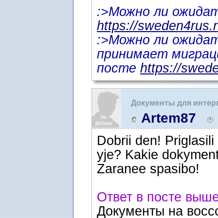
:>Можно ли ожида
https://sweden4rus.
:>Можно ли ожидат
принимает миграци
посте
https://swed
Документы для инте
Artem87
Dobrii den! Priglasili
yje? Kakie dokyment
Zaranee spasibo!
Ответ в посте выше
Документы на восс