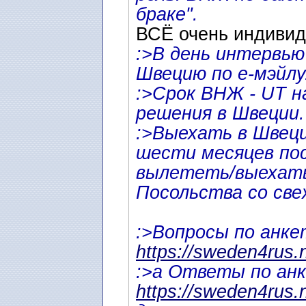
браке".
ВСЁ очень индивид
:>В день интервь
Швецию по е-мэйлу
:>Срок ВНЖ - UT н
решения в Швеции.
:>Выехать в Швец
шести месяцев по
вылететь/выехать
Посольства со све
:>Вопросы по анке
https://sweden4rus.
:>а Ответы по ан
https://sweden4rus.