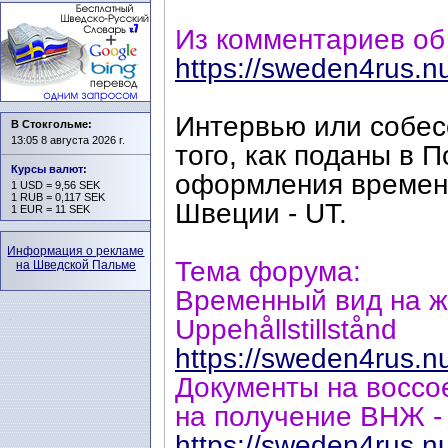
Из комментариев об 
https://sweden4rus.n
Интервью или собес
В Стокгольме:
13:05 8 августа 2026 г.
того, как поданы в 
Курсы валют
:
оформления временн
1 USD = 9,56 SEK
1 RUB = 0,117 SEK
Швеции - UT.
1 EUR = 11 SEK
Информация о рекламе
Тема форума:
на Шведской Пальме
Временный вид на ж
Uppehållstillstånd
https://sweden4rus.n
Документы на воссо
на получение ВНЖ -
https://sweden4rus.n