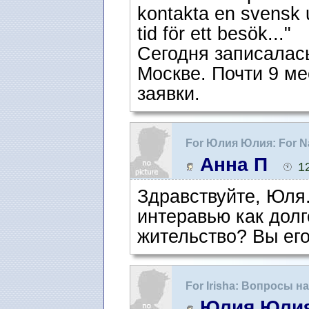
kontakta en svensk 
tid för ett besök..."
Сегодня записалась
Москве. Почти 9 м
заявки.
For Юлия Юлия: For Na
жительство для воссо
Анна П
1
Здравствуйте, Юля
интеравью как долг
жительство? Вы ег
For Irisha: Вопросы 
интервью
Юлия Юли