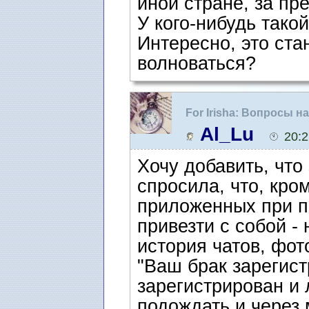
иной стране, за п
У кого-нибудь тако
Интересно, это ста
волноваться?
For Irisha: Вопросы 
интервью
Al_Lu
20:2
Хочу добавить, что
спросила, что, кро
приложенных при п
привезти с собой -
история чатов, фо
"Ваш брак зарегист
зарегистрирован и 
подождать и через 