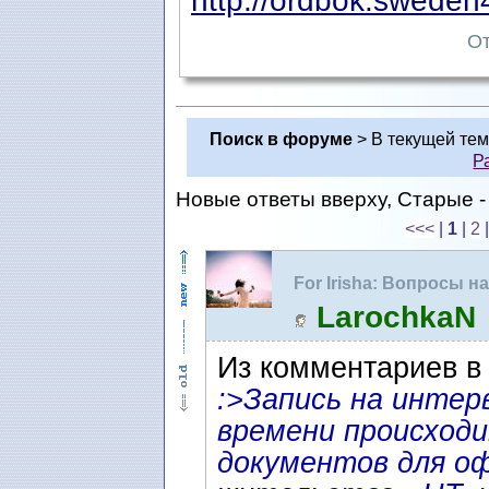
http://ordbok.sweden4
От
Поиск в форуме
> В текущей те
Р
Новые ответы вверху, Старые - 
<<<
|
1
|
2
For Irisha: Вопросы 
ожидания интервью
LarochkaN
Из комментариев в
:>Запись на интер
времени происходи
документов для оф