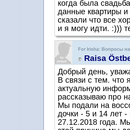
когда была свадьба
данные квартиры и
сказали что все х
и я могу идти. :)))
For Irisha: Вопросы 
интервью
Raisa Östb
Добрый день, уваж
В связи с тем. что
актуальную информа
рассказываю про н
Мы подали на воссо
дочки - 5 и 14 лет 
27.12.2018 года. М