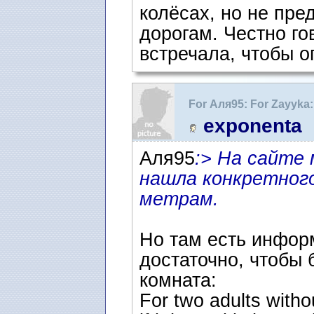
колёсах, но не пре
дорогам. Честно го
встречала, чтобы о
For Аля95: For Zayyk
семьи (или самбо)
exponenta
Аля95
:> На сайте
нашла конкретног
метрам.
Но там есть информ
достаточно, чтобы 
комната:
For two adults witho