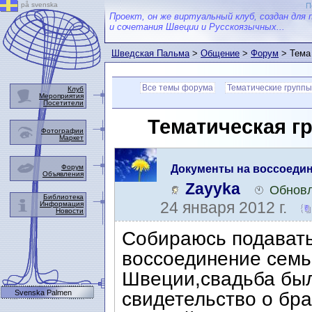
på svenska
П
Проект, он же виртуальный клуб, создан для 
и сочетания Швеции и Русскоязычных...
Шведская Пальма
>
Общение
>
Форум
> Тема
Все темы форума
Тематические группы
Клуб
Мероприятия
Посетители
Тематическая г
Фотографии
Маркет
Форум
Документы на воссоедине
Объявления
получение ВНЖ
Zayyka
Обновл
Библиотека
24 января 2012 г.
Информация
Новости
Собираюсь подавать
воссоединение семь
Швеции,свадьба бы
Svenska Palmen
свидетельство о бра