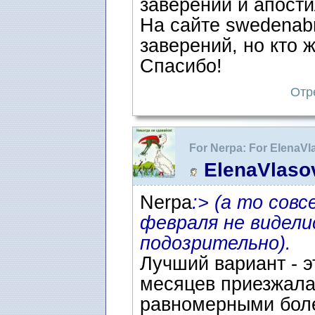
заверений и апост
На сайте swedenab
заверений, но кто ж
Спасибо!
Отр
For Nerpa: For ElenaV
воссоединение семьи 
ElenaVlaso
Nerpa
:> (а то совс
февраля не видели
подозрительно).
Лучший вариант - эт
месяцев приезжала 
равномерными бол