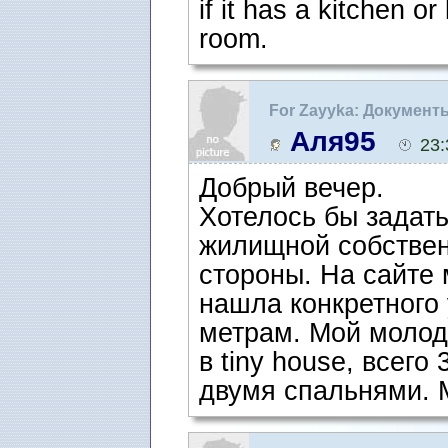
if it has a kitchen o
room.
For Zayyka: Документ
самбо)
Аля95
23:
Добрый вечер.
Хотелось бы задать
жилищной собстве
стороны. На сайте
нашла конкретного
метрам. Мой молодо
в tiny house, всего 
двумя спальнями. М