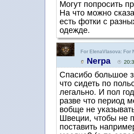
Могут попросить пр
На что можно сказа
есть фотки с разны
одежде.
For ElenaVlasova: For
воссоединение семьи 
Nerpa
20:
Спасибо большое за
что сидеть по польс
легально. И пол го
разве что период м
вобще не указыват
Швеции, чтобы не 
поставить наприме