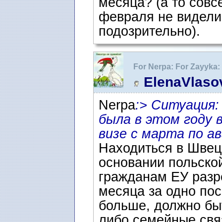
месяца? (а то совс
февраля не видели
подозрительно).
For Nerpa: For Zayyk
семьи (или самбо)
ElenaVlaso
Nerpa
:> Ситуация:
была в этом году 
визе с марта по а
Находиться в Швец
основании польской
гражданам ЕУ разр
месяца за одно по
больше, должно быт
либо семейные связ