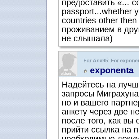
предоставить «... co
passport...whether y
countries other the
проживанием в друг
не слышала)
For Аля95: For expone
воссоединение семьи 
exponenta
Надейтесь на лучше
запросы Миграхуна,
но и вашего партне
анкету через две н
после того, как вы
прийти ссылка на п
необходимые доку