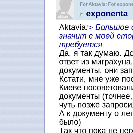
For Aktavia: For expon
Документы на воссое
exponenta
Aktavia
:> Большое 
значит с моей сто
требуется
Да, я так думаю. Д
ответ из миграхуна
документы, они зап
Кстати, мне уже по
Киеве посоветовал
документы (точнее,
чуть позже запрос
А к документу о ле
было)
Так что пока не не