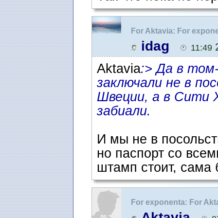
For Aktavia: For expon
Документы на воссое
idag
2
11:49
Aktavia
:> Да в том
заключали не в по
Швеции, а в Сити 
забиали.
И мы не в посольст
но паспорт со все
штамп стоит, сама 
For exponenta: For Akt
Документы на воссое
Aktavia