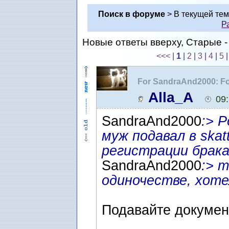
Поиск в форуме
> В текущей те
Р
Новые ответы вверху, Старые - 
<<<
|
1
|
2
|
3
|
4
|
5
For SandraAnd2000: F
воссоединение семьи 
Alla_A
09
SandraAnd2000
:> 
муж подавал в skat
регистрации брак
SandraAnd2000
:> т
одиночестве, хоте
Подавайте докумен