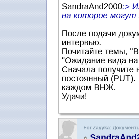
SandraAnd2000
:> 
на которое могут
После подачи докум
интервью.
Почитайте темы, "
"Ожидание вида на
Сначала получите 
постоянный (PUT).
каждом ВНЖ.
Удачи!
For Zayyka: Документ
самбо) и на получен
SandraAnd