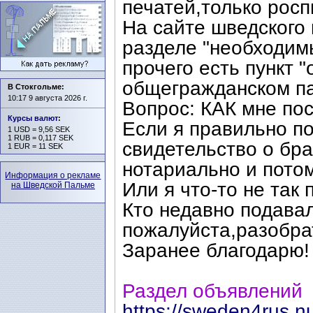
печатей,только росп
На сайте шведского 
разделе "необходим
прочего есть пункт "
общегражданском па
В Стокгольме:
10:17 9 августа 2026 г.
Вопрос: КАК мне пос
Курсы валют
:
Если я правильно п
1 USD = 9,56 SEK
1 RUB = 0,117 SEK
свидетельство о бра
1 EUR = 11 SEK
нотариально и потом
Информация о рекламе
Или я что-то не так
на Шведской Пальме
Кто недавно подава
пожалуйста,разобра
Заранее благодарю!
Раздел объявлений
https://sweden4rus.n