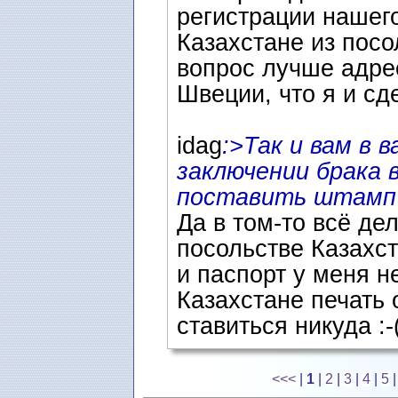
регистрации нашего
Казахстане из посо
вопрос лучше адре
Швеции, что я и сд
idag
:>Так и вам в 
заключении брака 
поставить штамп с
Да в том-то всё де
посольстве Казахст
и паспорт у меня не
Казахстане печать
ставиться никуда :-
<<<
|
1
|
2
|
3
|
4
|
5