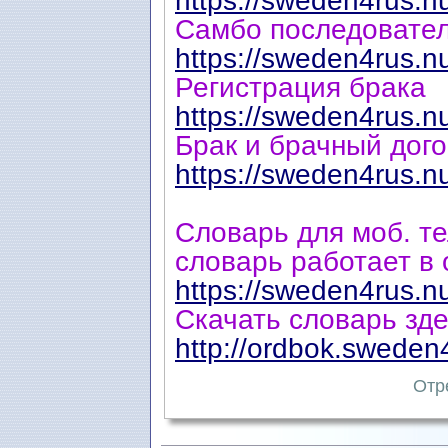
https://sweden4rus.n
Самбо последовате
https://sweden4rus.n
Регистрация брака
https://sweden4rus.n
Брак и брачный дог
https://sweden4rus.n
Cловарь для моб. те
cловарь работает в o
https://sweden4rus.n
Скачать словарь зде
http://ordbok.sweden4
Отр