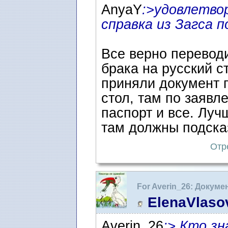
AnyaY
:>удовлетво
справка из Загса п
Bсе верно перевод
брака на русский с
приняли документ 
стол, там по заявл
паспорт и все. Луч
там должны подсказ
Отр
For Averin_26: Докум
жительство в Швеции
ElenaVlaso
Averin_26
:> Кто з