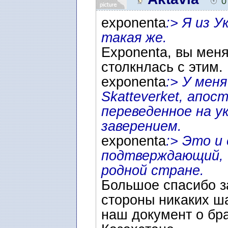
0
exponenta
:> Я из 
такая же.
Exponenta, вы меня
столкнлась с этим.
exponenta
:> У мен
Skatteverket, апос
переведенное на у
заверением.
exponenta
:> Это и
подтверждающий, ч
родной стране.
Большое спасибо за
стороны никаких ша
наш документ о бра