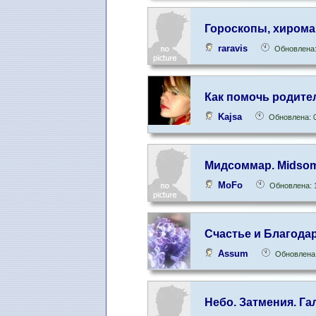
Гороскопы, хирома
raravis
Обновлена:
Как помочь родите
Kajsa
Обновлена: 0
Мидсоммар. Midso
MoFo
Обновлена: 
Счастье и Благода
Assum
Обновлена:
Небо. Затмения. Га