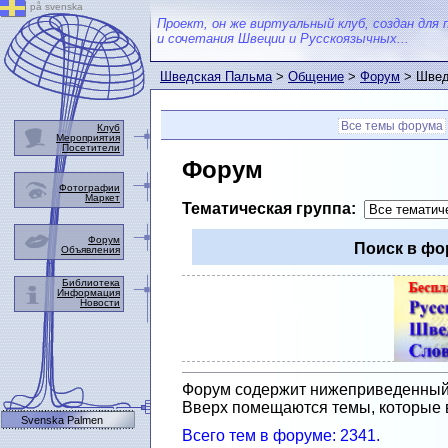
på svenska
Проект, он же виртуальный клуб, создан для 
и сочетания Швеции и Русскоязычных...
Шведская Пальма
>
Общение
>
Форум
> Швед
Все темы форума
Клуб
Мероприятия
Посетители
Форум
Фотографии
Маркет
Тематическая группа:
Форум
Поиск в фо
Объявления
Библиотека
Информация
Новости
Форум содержит нижеприведенный с
Вверх помещаются темы, которые 
Svenska Palmen
Всего тем в форуме: 2341.