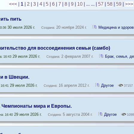
<<<
|
1
|
2
|
3
|
4
|
5
|
6
|
7
|
8
|
9
|
10
| ... ...
|
57
|
58
|
59
|
>>>
сить пить
30 июля 2026 г.
20 ноября 2024 г.
Медицина и здоров
0:36
Создана:
жительство для воссоединения семьи (самбо)
29 июля 2026 г.
2 февраля 2007 г.
Брак, семья, де
: 16:43
Создана:
и в Швеции.
29 июля 2026 г.
16 апреля 2012 г.
Другое
 16:41
Создана:
37157
 Чемпионаты мира и Европы.
29 июля 2026 г.
5 августа 2004 г.
Другое
а: 16:40
Создана:
1098