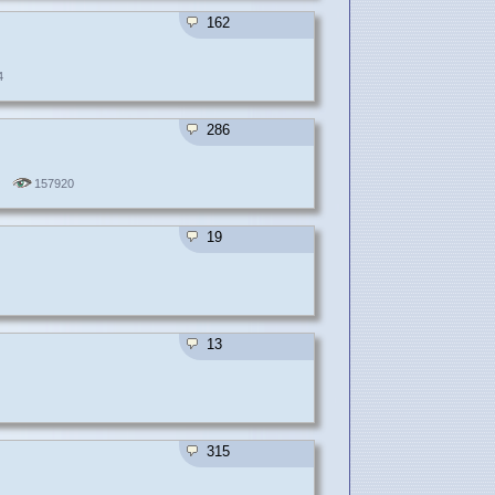
162
4
286
157920
19
13
315