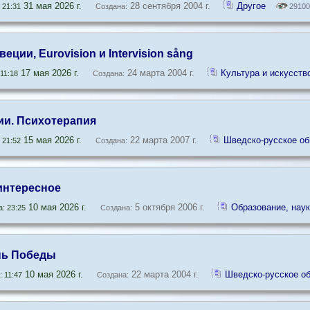
31 мая 2026 г.
28 сентября 2004 г.
Другое
 21:31
Создана:
29100
веции, Eurovision и Intervision sång
17 мая 2026 г.
24 марта 2004 г.
Культура и искусств
11:18
Создана:
и. Психотерапия
15 мая 2026 г.
22 марта 2007 г.
Шведско-русское о
 21:52
Создана:
интересное
10 мая 2026 г.
5 октября 2006 г.
Образование, наук
: 23:25
Создана:
ень Победы
10 мая 2026 г.
22 марта 2004 г.
Шведско-русское о
 11:47
Создана: