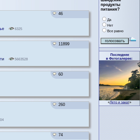
продукты
питания?
46
Да
Нет
ье
6325
Все равно
11899
Последнее
в Фотогалерее:
ти
5663528
60
«
Лето и закат
»
260
04
74