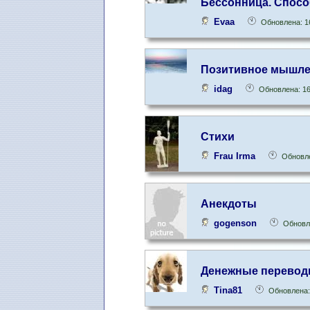
Бессонница. Спосо
Evaa
Обновлена: 1
Позитивное мышле
idag
Обновлена: 16
Стихи
Frau Irma
Обновле
Анекдоты
gogenson
Обновле
Денежные перевод
Tina81
Обновлена: