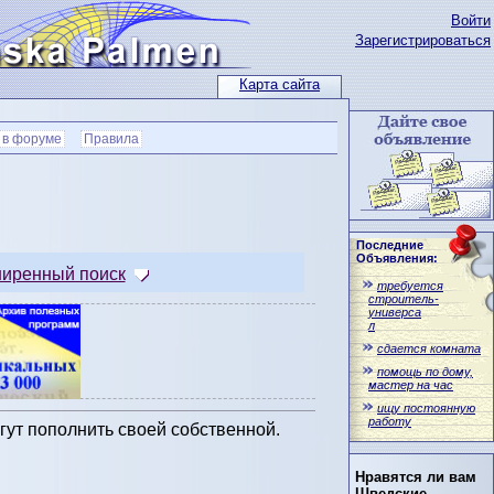
Войти
Зарегистрироваться
Карта сайта
 в форуме
Правила
Последние
Объявления:
иренный поиск
требуется
строитель-
универса
л
сдается комната
помощь по дому,
мастер на час
ищу постоянную
работу
ут пополнить своей собственной.
Нравятся ли вам
Шведские