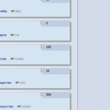
учёба
3802
0
дети
234
160
ство
114266
16
бщество
1831
306
искусство
215826