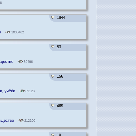
8
1844
о
1030402
83
бщество
39496
156
а, учёба
89128
469
бщество
212100
19