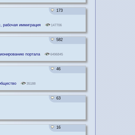
173
с, рабочая иммиграция
147706
582
ционированию портала
6496845
46
общество
35188
63
16