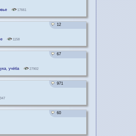
овье
17661
12
ье
1158
67
ука, учёба
27902
971
347
60