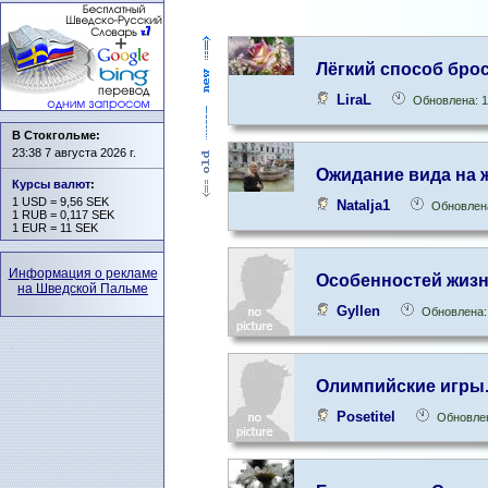
Лёгкий способ бро
LiraL
Обновлена: 1
В Стокгольме:
23:38 7 августа 2026 г.
Ожидание вида на 
Курсы валют
:
1 USD = 9,56 SEK
Natalja1
Обновлена
1 RUB = 0,117 SEK
1 EUR = 11 SEK
Информация о рекламе
Oсобенностей жизн
на Шведской Пальме
Gyllen
Обновлена:
Олимпийские игры.
Posetitel
Обновлен