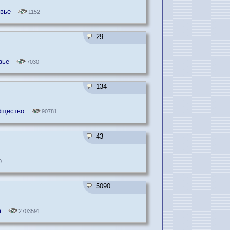
вье
1152
29
вье
7030
134
общество
90781
43
0
5090
а
2703591