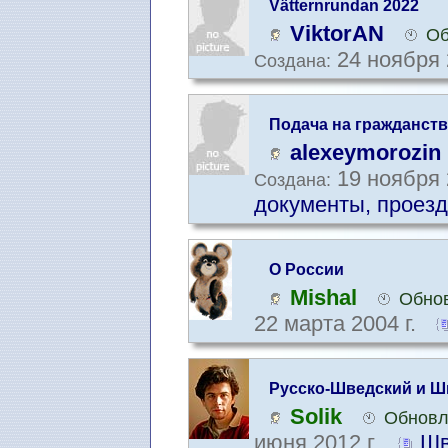
Vätternrundan 2022
ViktorAN
Об
24 ноября 
Создана:
Подача на гражданств
пребывания в стране
alexeymorozin
19 ноября 
Создана:
документы, проезд
О России
Mishal
Обнов
22 марта 2004 г.
Русско-Шведский и Ш
Solik
Обновл
июня 2012 г.
Шв