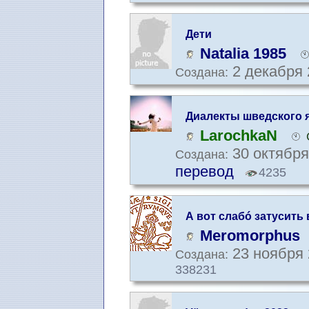
Дети
Natalia 1985
2 декабря 
Создана:
Диалекты шведского 
LarochkaN
30 октября
Создана:
перевод
4235
А вот слабó затусить 
месте ? :)
Meromorphus
23 ноября 
Создана:
338231