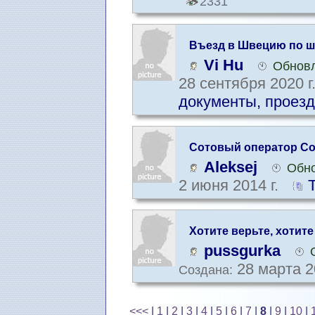
2331
Въезд в Швецию по ш
Vi Hu
Обновл
28 сентября 2020 г
документы, проезд
Сотовый оператор C
Aleksej
Обно
2 июня 2014 г.
Xотите верьте, хотите
pussgurka
28 марта 2
Создана:
<<<
|
1
|
2
|
3
|
4
|
5
|
6
|
7
|
8
|
9
|
10
|