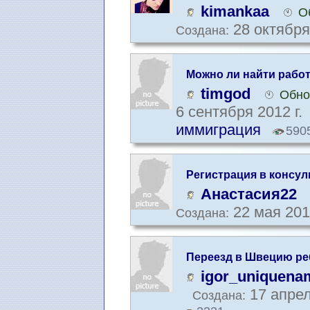
переезда в Швецию
kimankaa
О
28 октября
Создана:
Можно ли найти работ
стране?
timgod
Обно
6 сентября 2012 г.
иммиграция
590
Регистрация в консул
Анастасия22
22 мая 201
Создана:
Переезд в Швецию ребё
дальше?
igor_uniquena
17 апрел
Создана: