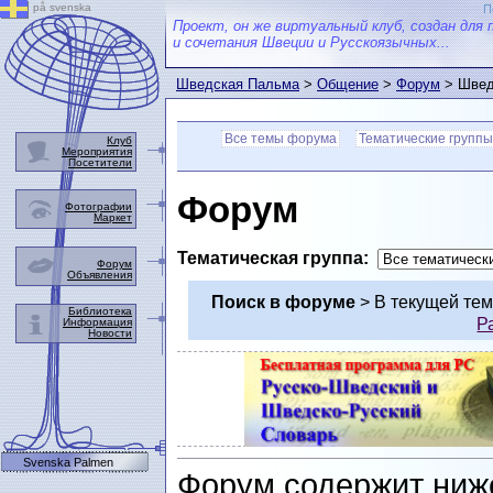
på svenska
П
Проект, он же виртуальный клуб, создан для 
и сочетания Швеции и Русскоязычных...
Шведская Пальма
>
Общение
>
Форум
> Швед
Все темы форума
Тематические группы
Клуб
Мероприятия
Посетители
Форум
Фотографии
Маркет
Тематическая группа:
Форум
Объявления
Поиск в форуме
> В текущей те
Библиотека
Р
Информация
Новости
Svenska Palmen
Форум содержит ниж