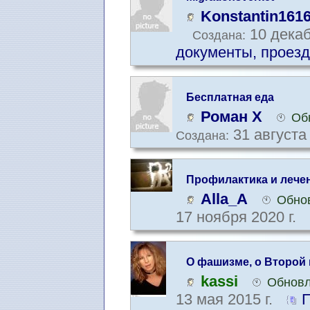
Konstantin161
10 декаб
Создана:
документы, проезд
Бесплатная еда
Роман Х
Об
31 августа 
Создана:
Профилактика и лече
Alla_A
Обнов
17 ноября 2020 г.
О фашизме, о Второй
периоде
kassi
Обновл
13 мая 2015 г.
П