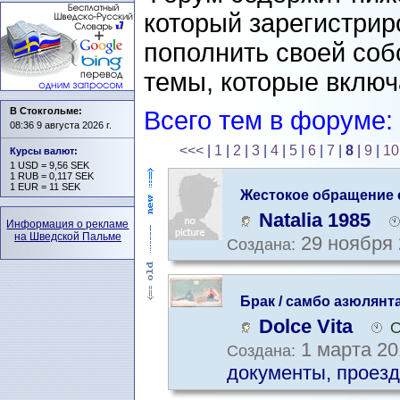
который зарегистрир
пополнить своей со
темы, которые включ
В Стокгольме:
Всего тем в форуме:
08:36 9 августа 2026 г.
<<<
|
1
|
2
|
3
|
4
|
5
|
6
|
7
|
8
|
9
|
10
Курсы валют
:
1 USD = 9,56 SEK
1 RUB = 0,117 SEK
1 EUR = 11 SEK
Жестокое обращение 
Natalia 1985
Информация о рекламе
на Шведской Пальме
29 ноября 
Создана:
Брак / самбо азюлянт
Dolce Vita
О
1 марта 20
Создана:
документы, проезд