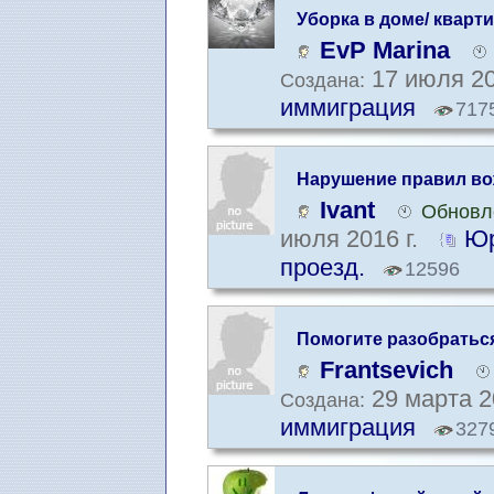
Уборка в доме/ кварт
EvP Marina
17 июля 20
Создана:
иммиграция
717
Нарушение правил вож
транспортные проис
Ivant
Обновле
июля 2016 г.
Юр
проезд.
12596
Помогите разобратьс
Frantsevich
29 марта 2
Создана:
иммиграция
327