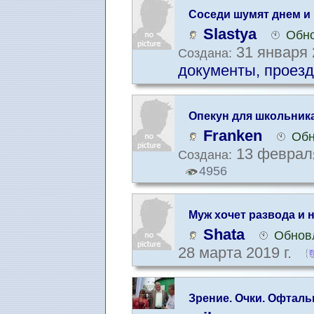
Соседи шумят днем и
Slastya
Обно
31 января 
Создана:
документы, проезд
Опекун для школьника
Franken
Обн
13 февраля
Создана:
4956
Муж хочет развода и н
ребенка себе?Или что
Shata
Обновл
ребенком?
28 марта 2019 г.
Зрение. Очки. Офтал