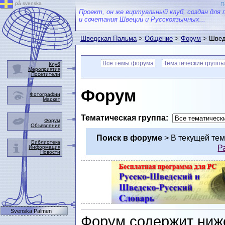
på svenska
П
Проект, он же виртуальный клуб, создан для 
и сочетания Швеции и Русскоязычных...
Шведская Пальма
>
Общение
>
Форум
> Швед
Все темы форума
Тематические группы
Клуб
Мероприятия
Посетители
Форум
Фотографии
Маркет
Тематическая группа:
Форум
Объявления
Поиск в форуме
> В текущей те
Библиотека
Р
Информация
Новости
Svenska Palmen
Форум содержит ниж