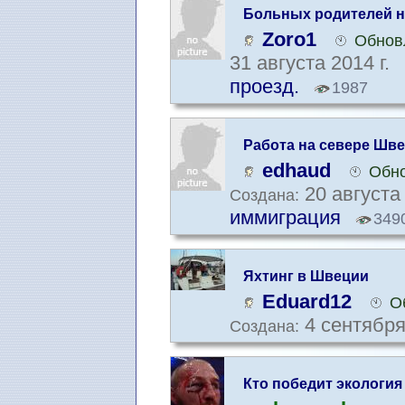
Больных родителей н
Zoro1
Обнов
31 августа 2014 г.
проезд.
1987
Работа на севере Шв
edhaud
Обно
20 августа 
Создана:
иммиграция
349
Яхтинг в Швеции
Eduard12
О
4 сентября
Создана:
Кто победит экология