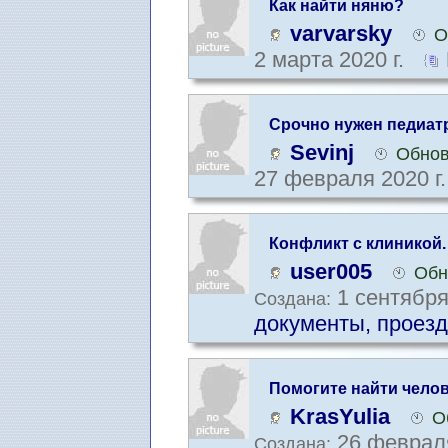
Как найти няню?
varvarsky
О
2 марта 2020 г.
Срочно нужен педиат
Sevinj
Обнов
27 февраля 2020 г
Конфликт с клиникой.
компанией
user005
Обн
1 сентября
Создана:
документы, проезд
Помогите найти чело
KrasYulia
О
26 февраля
Создана: