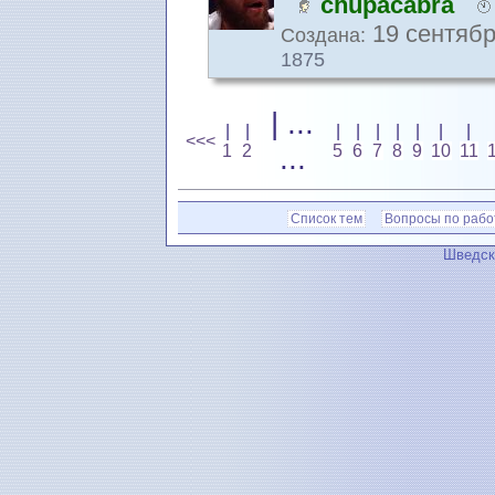
chupacabra
19 сентябр
Создана:
1875
| ...
|
|
|
|
|
|
|
|
|
<<<
1
2
...
5
6
7
8
9
10
11
Список тем
Вопросы по рабо
Шведск