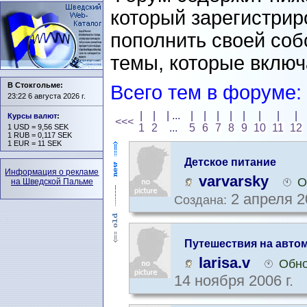
который зарегистрир
пополнить своей со
темы, которые включ
В Стокгольме:
Всего тем в форуме:
23:22 6 августа 2026 г.
|
|
| ...
|
|
|
|
|
|
|
|
Курсы валют
:
<<<
1
2
...
5
6
7
8
9
10
11
12
1 USD = 9,56 SEK
1 RUB = 0,117 SEK
1 EUR = 11 SEK
Детское питание
Информация о рекламе
varvarsky
О
на Шведской Пальме
2 апреля 2
Создана:
Путешествия на авто
larisa.v
Обно
14 ноября 2006 г.