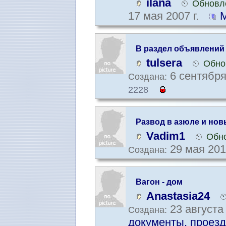
ilana
Обновле
17 мая 2007 г.
М
В раздел объявлений
tulsera
Обно
6 сентября
Создана:
2228
Развод в азюле и нов
Vadim1
Обно
29 мая 201
Создана:
Вагон - дом
Anastasia24
23 августа 
Создана:
документы, проезд