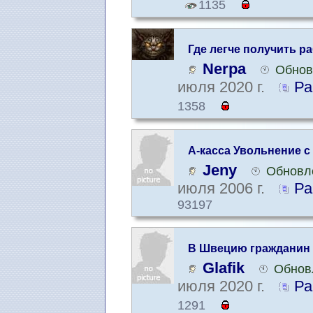
1135
Где легче получить р
Nerpa
Обнов
июля 2020 г.
Ра
1358
А-касса Увольнение с
Jeny
Обновле
июля 2006 г.
Ра
93197
В Швецию гражданин 
Glafik
Обнов
июля 2020 г.
Ра
1291