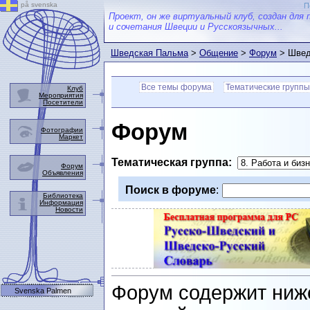
på svenska
П
Проект, он же виртуальный клуб, создан для 
и сочетания Швеции и Русскоязычных...
Шведская Пальма
>
Общение
>
Форум
> Швед
Все темы форума
Тематические группы
Клуб
Мероприятия
Посетители
Форум
Фотографии
Маркет
Тематическая группа:
Форум
Объявления
Поиск в форуме
:
Библиотека
Информация
Новости
Форум содержит ниж
Svenska Palmen