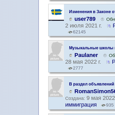
Изменения в Законе о
21
user789
Обн
2 июля 2021 г.
62145
Музыкальные школы в
Paulaner
Об
28 мая 2022 г.
Р
2777
В раздел объявлений
RomanSimon5
9 мая 2022
Создана:
иммиграция
935