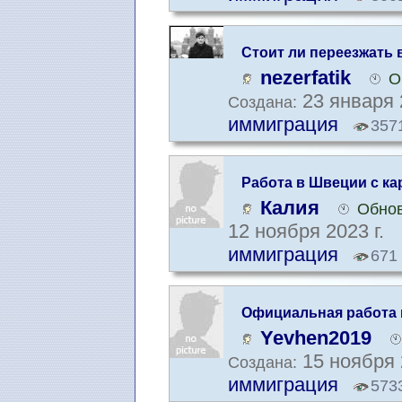
Стоит ли переезжать 
трудоустроиться там
nezerfatik
О
23 января 
Создана:
иммиграция
357
Работа в Швеции с ка
Калия
Обнов
12 ноября 2023 г.
иммиграция
671
Официальная работа 
языка. Какие нужны 
Yevhen2019
15 ноября 
Создана:
иммиграция
573