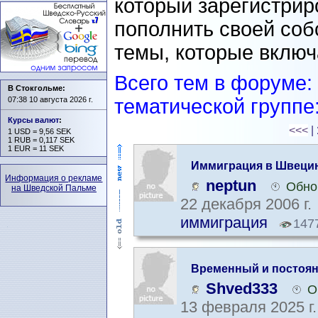
который зарегистрир
пополнить своей со
темы, которые включ
Всего тем в форуме:
В Стокгольме:
07:38 10 августа 2026 г.
тематической группе:
Курсы валют
:
<<<
|
1 USD = 9,56 SEK
1 RUB = 0,117 SEK
1 EUR = 11 SEK
Иммиграция в Швеци
Информация о рекламе
neptun
Обно
на Шведской Пальме
22 декабря 2006 г.
иммиграция
147
Временный и постоян
Shved333
О
13 февраля 2025 г