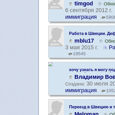
стране?
timgod
Обно
6 сентября 2012 г.
иммиграция
590
Работа в Швеции. Де
профессии
mblu17
Обно
3 мая 2015 г.
Ра
19545
хочу узнать я могу п
UPPEHÅLLSTILLSTÅND.
Владимир Во
30 июля 20
Создана:
иммиграция
105
Переезд в Швецию и 
ЕС со статусом Long T
Meloman
Об