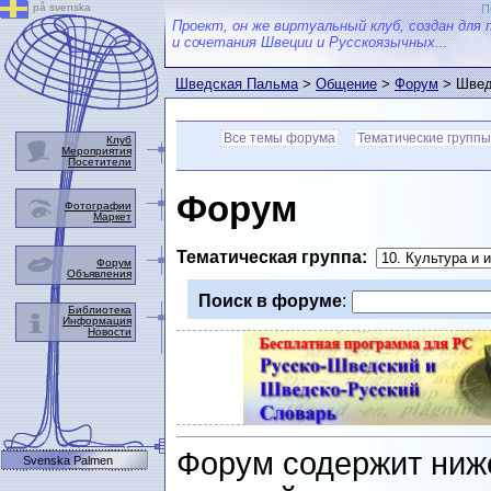
på svenska
П
Проект, он же виртуальный клуб, создан для 
и сочетания Швеции и Русскоязычных...
Шведская Пальма
>
Общение
>
Форум
> Швед
Все темы форума
Тематические группы
Клуб
Мероприятия
Посетители
Форум
Фотографии
Маркет
Тематическая группа:
Форум
Объявления
Поиск в форуме
:
Библиотека
Информация
Новости
Форум содержит ниж
Svenska Palmen