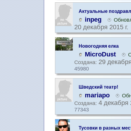
Актуальные поздравл
inpeg
Обновл
20 декабря 2015 г.
Новогодняя елка
MicroDust
О
29 декабря
Создана:
45980
Шведский театр!
mariapo
Обн
4 декабря 
Создана:
77343
Тусовки в разных мест