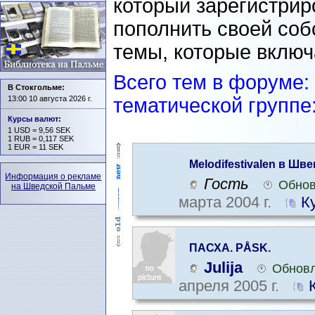
который зарегистрир
пополнить своей со
темы, которые включ
Всего тем в форуме:
В Стокгольме:
13:00 10 августа 2026 г.
тематической группе:
Курсы валют
:
1 USD = 9,56 SEK
1 RUB = 0,117 SEK
1 EUR = 11 SEK
Melodifestivalen в Шве
Информация о рекламе
Гость
Обнов
на Шведской Пальме
марта 2004 г.
К
ПАСХА. PÅSK.
Julija
Обновл
апреля 2005 г.