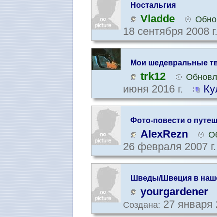
Ностальгия
Vladde
Обно
18 сентября 2008 г
Мои шедевральные тв
trk12
Обновл
июня 2016 г.
Ку
Фото-повести о путе
AlexRezn
О
26 февраля 2007 г
Шведы/Швеция в наш
yourgardener
27 января 
Создана: