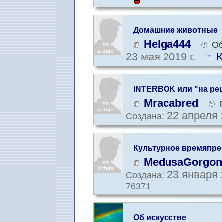
Домашние животные
Helga444
Об
23 мая 2019 г.
К
INTERBOK или "на рец
Mracabred
22 апреля 
Создана:
Культурное времяпр
MedusaGorgon
23 января 
Создана:
76371
Об искусстве