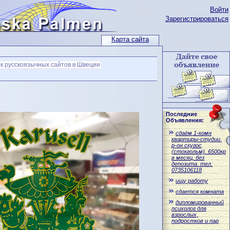
Войти
Зарегистрироваться
Карта сайта
к русскоязычных сайтов в Швеции
Последние
Объявления:
сдаём 1-комн
квартиры-студии.
р-он скугос
(стокгольм). 6500кр
в месяц, без
депозита. тел.
0735106118
ищу работу
сдается комната
дипломированный
психолог для
взрослых,
подростков и пар