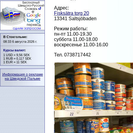
Адрес:
Fisksätra torg 20
13341 Saltsjöbaden
Режим работы:
пн-пт 11.00-19.30
В Стокгольме:
суббота 11.00-18.00
08:33 6 августа 2026 г.
воскресенье 11.00-16.00
Курсы валют
:
Тел. 0738717442
1 USD = 9,56 SEK
1 RUB = 0,117 SEK
1 EUR = 11 SEK
Информация о рекламе
на Шведской Пальме