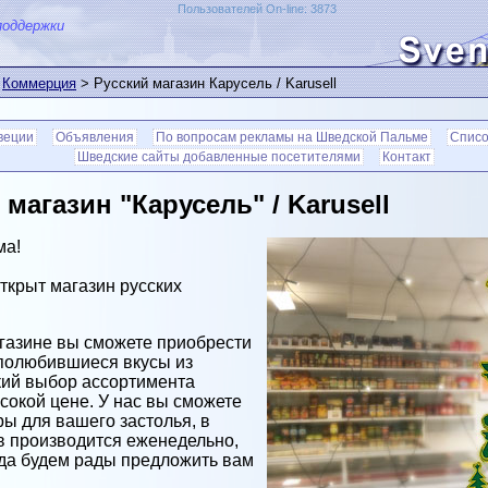
Пользователей On-line: 3873
поддержки
>
Коммерция
> Русский магазин Карусель / Karusell
веции
Oбъявления
По вопросам рекламы на Шведской Пальме
Списо
Шведские сайты добавленные посетителями
Контакт
магазин "Карусель" / Karusell
ма!
открыт магазин русских
агазине вы сможете приобрести
 полюбившиеся вкусы из
кий выбор ассортимента
сокой цене. У нас вы сможете
ы для вашего застолья, в
ов производится еженедельно,
гда будем рады предложить вам