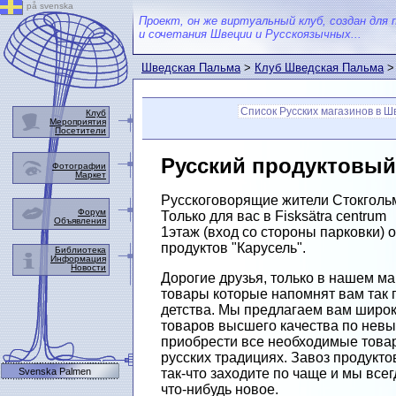
på svenska
Проект, он же виртуальный клуб, создан для 
и сочетания Швеции и Русскоязычных...
Шведская Пальма
>
Клуб Шведская Пальма
Список Русских магазинов в Ш
Клуб
Мероприятия
Посетители
Русский продуктовый 
Фотографии
Маркет
Русскоговорящие жители Стокголь
Форум
Только для вас в Fisksätra centrum
Объявления
1этаж (вход со стороны парковки) 
продуктов "Карусель".
Библиотека
Информация
Новости
Дорогие друзья, только в нашем м
товары которые напомнят вам так
детства. Мы предлагаем вам широ
товаров высшего качества по невы
приобрести все необходимые товар
русских традициях. Завоз продукт
Svenska Palmen
так-что заходите по чаще и мы все
что-нибудь новое.