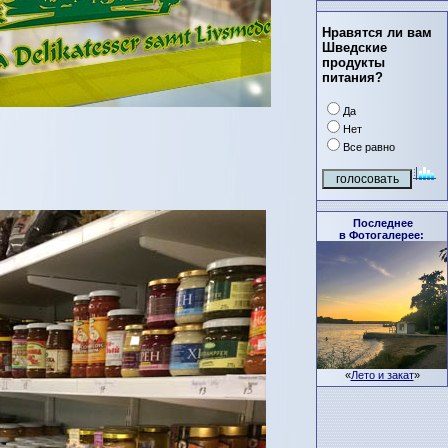
Нравятся ли вам
Шведские
продукты
питания?
Да
Нет
Все равно
Последнее
в Фотогалерее:
«
Лето и закат
»