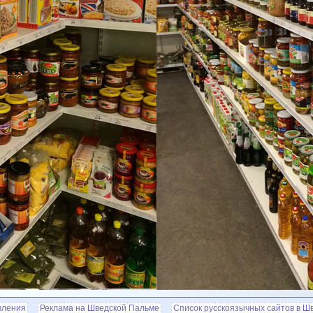
вления
Реклама на Шведской Пальме
Список русскоязычных сайтов в Ш