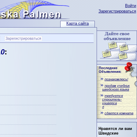
Войти
Зарегистрироваться
Карта сайта
Зарегистрироваться
10
:
Последние
Объявления:
познакомлюсь!
продам учебник
шведского языка
требуется
строитель-
универса
л
сдается комната
Нравятся ли вам
Шведские