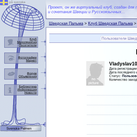
på svenska
Проект, он же виртуальный клуб, создан для 
и сочетания Швеции и Русскоязычных...
Шведская Пальма
>
Клуб Шведская Пальма
>
Пользователи Швед
Клуб
Мероприятия
Посетители
Фотографии
Маркет
Vladyslav1
Дата регистрации
Дата последнего
Форум
Статус:
Пользова
Объявления
Количество заход
Библиотека
Информация
Новости
Svenska Palmen