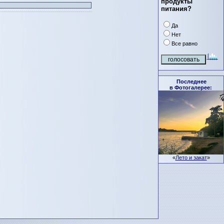
продукты
питания?
Да
Нет
Все равно
Последнее
в Фотогалерее:
«
Лето и закат
»