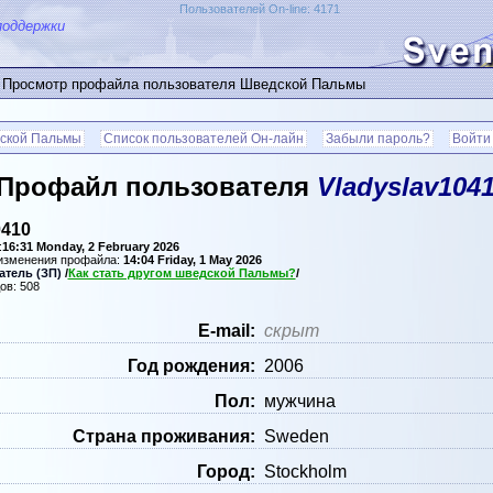
Пользователей On-line: 4171
поддержки
 Просмотр профайла пользователя Шведской Пальмы
ской Пальмы
Список пользователей Он-лайн
Забыли пароль?
Войти
Профайл пользователя
Vladyslav104
0410
:
16:31 Monday, 2 February 2026
 изменения профайла:
14:04 Friday, 1 May 2026
тель (ЗП)
/
Как стать другом шведской Пальмы?
/
ов: 508
Е-mail:
скрыт
Год рождения:
2006
Пол:
мужчина
Страна проживания:
Sweden
Город:
Stockholm