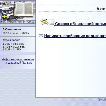
Акти
Список объявлений польз
В Стокгольме:
20:10 7 августа 2026 г.
Написать сообщение пользоват
Курсы валют
:
1 USD = 9,56 SEK
1 RUB = 0,117 SEK
1 EUR = 11 SEK
Информация о рекламе
на Шведской Пальме
Swedi