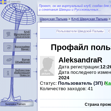
på svenska
П
Проект, он же виртуальный клуб, создан для 
и сочетания Швеции и Русскоязычных...
Шведская Пальма
>
Клуб Шведская Пальма
>
Пальмы
Пользователи Шведской Пальмы
С
Клуб
Мероприятия
Посетители
Профайл поль
Фотографии
Маркет
AleksandraR
Форум
Объявления
Дата регистрации:
12:2
Библиотека
Дата последнего изме
Информация
Новости
2024
Статус:
Пользователь (ЗП)
/
Ка
Количество заходов: 41
Страна прож
Svenska Palmen