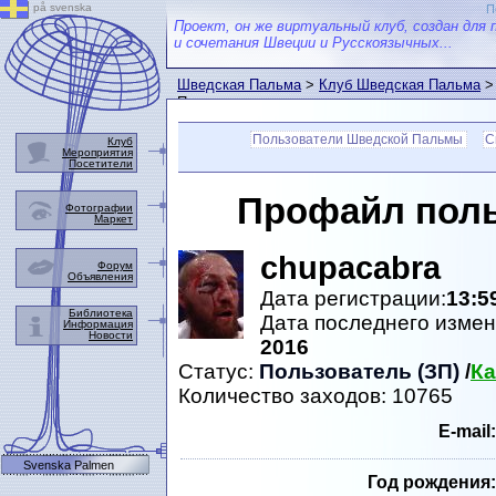
på svenska
П
Проект, он же виртуальный клуб, создан для 
и сочетания Швеции и Русскоязычных...
Шведская Пальма
>
Клуб Шведская Пальма
>
Пальмы
Пользователи Шведской Пальмы
С
Клуб
Мероприятия
Посетители
Профайл пол
Фотографии
Маркет
chupacabra
Форум
Объявления
Дата регистрации:
13:5
Библиотека
Дата последнего изме
Информация
Новости
2016
Статус:
Пользователь (ЗП)
/
Ка
Количество заходов: 10765
Е-mail:
Svenska Palmen
Год рождения: