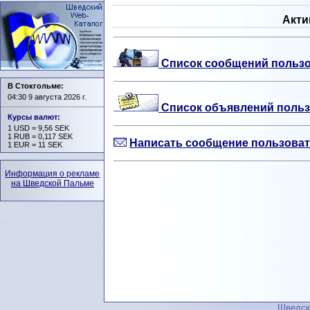
Акти
Список сообщений пользо
В Стокгольме:
04:30 9 августа 2026 г.
Список объявлений польз
Курсы валют
:
1 USD = 9,56 SEK
1 RUB = 0,117 SEK
Написать сообщение пользова
1 EUR = 11 SEK
Информация о рекламе
на Шведской Пальме
Шведск