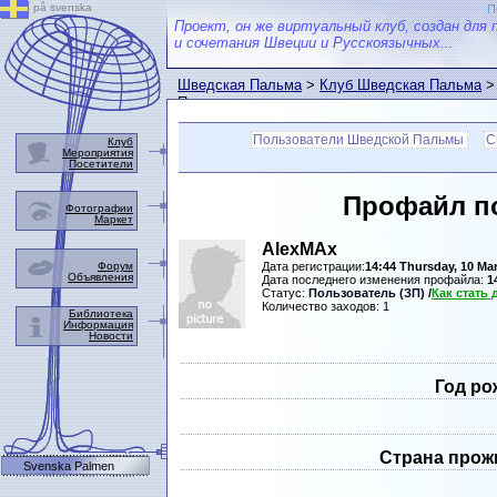
på svenska
П
Проект, он же виртуальный клуб, создан для 
и сочетания Швеции и Русскоязычных...
Шведская Пальма
>
Клуб Шведская Пальма
>
Пальмы
Пользователи Шведской Пальмы
С
Клуб
Мероприятия
Посетители
Профайл п
Фотографии
Маркет
AlexMAx
Форум
Дата регистрации:
14:44 Thursday, 10 Ma
Объявления
Дата последнего изменения профайла:
1
Статус:
Пользователь (ЗП)
/
Как стать
Количество заходов: 1
Библиотека
Информация
Новости
Год ро
Страна прож
Svenska Palmen