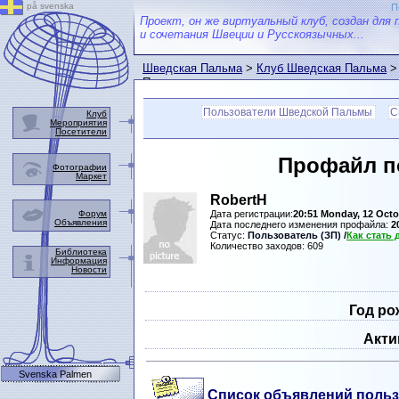
på svenska
П
Проект, он же виртуальный клуб, создан для 
и сочетания Швеции и Русскоязычных...
Шведская Пальма
>
Клуб Шведская Пальма
>
Пальмы
Пользователи Шведской Пальмы
С
Клуб
Мероприятия
Посетители
Профайл п
Фотографии
Маркет
RobertH
Форум
Дата регистрации:
20:51 Monday, 12 Octo
Объявления
Дата последнего изменения профайла:
2
Статус:
Пользователь (ЗП)
/
Как стать
Количество заходов: 609
Библиотека
Информация
Новости
Год ро
Акти
Svenska Palmen
Список объявлений польз