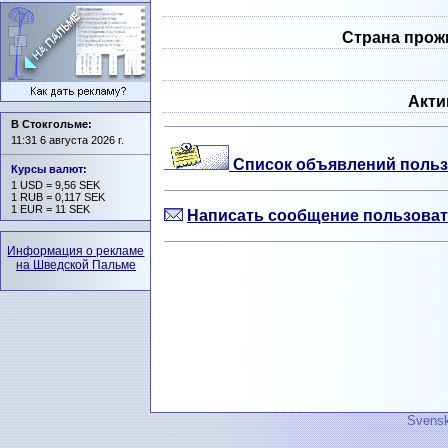
Страна прож
Акти
В Стокгольме:
11:31 6 августа 2026 г.
Список объявлений польз
Курсы валют
:
1 USD = 9,56 SEK
1 RUB = 0,117 SEK
1 EUR = 11 SEK
Написать сообщение пользоват
Информация о рекламе
на Шведской Пальме
Svensk