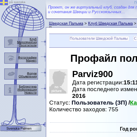
på svenska
П
Проект, он же виртуальный клуб, создан для 
и сочетания Швеции и Русскоязычных...
Шведская Пальма
>
Клуб Шведская Пальма
>
Пальмы
Пользователи Шведской Пальмы
С
Клуб
Мероприятия
Посетители
Профайл по
Фотографии
Маркет
Parviz900
Форум
Объявления
Дата регистрации:
15:1
Библиотека
Дата последнего изме
Информация
Новости
2016
Статус:
Пользователь (ЗП)
/
Ка
Количество заходов: 755
Год ро
Svenska Palmen