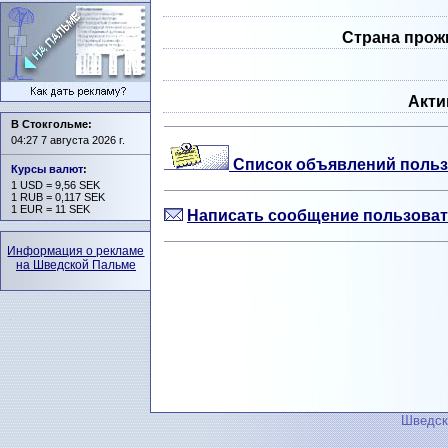
Страна прож
Акти
В Стокгольме:
04:27 7 августа 2026 г.
Список объявлений польз
Курсы валют
:
1 USD = 9,56 SEK
1 RUB = 0,117 SEK
1 EUR = 11 SEK
Написать сообщение пользоват
Информация о рекламе
на Шведской Пальме
Шведск