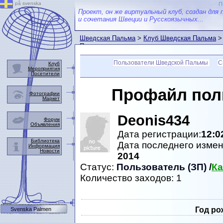
på svenska
П
Проект, он же виртуальный клуб, создан для 
и сочетания Швеции и Русскоязычных...
Шведская Пальма
>
Клуб Шведская Пальма
>
Пальмы
Пользователи Шведской Пальмы
С
Клуб
Мероприятия
Посетители
Профайл пол
Фотографии
Маркет
Deonis434
Форум
Объявления
Дата регистрации:
12:0
Библиотека
Дата последнего изме
Информация
Новости
2014
Статус:
Пользователь (ЗП)
/
Ка
Количество заходов: 1
Год ро
Svenska Palmen