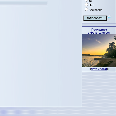
Да
Нет
Все равно
Последнее
в Фотогалерее:
«
Лето и закат
»