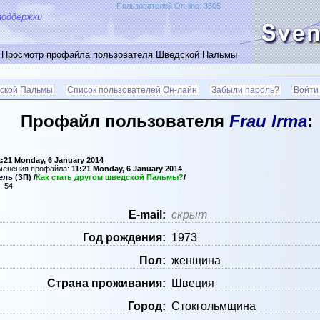
Пользователей On-line: 3505
поддержки
 Просмотр профайла пользователя Шведской Пальмы
ской Пальмы
Список пользователей Он-лайн
Забыли пароль?
Войти
Профайл пользователя
Frau Irma
:
1:21 Monday, 6 January 2014
зменения профайла:
11:21 Monday, 6 January 2014
ель (ЗП)
/
Как стать другом шведской Пальмы?
/
: 54
Е-mail:
скрыт
Год рождения:
1973
Пол:
женщина
Страна проживания:
Швеция
Город:
Стокгольмщина