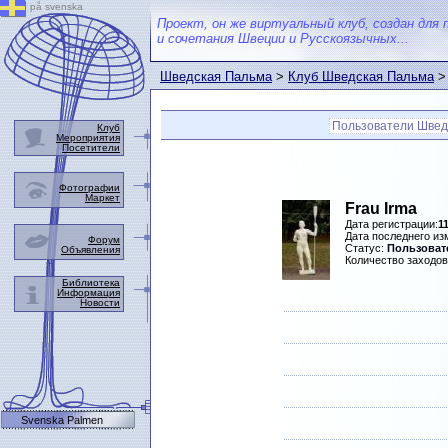
på svenska
Проект, он же виртуальный клуб, создан для 
и сочетания Швеции и Русскоязычных...
Шведская Пальма
>
Клуб Шведская Пальма
>
Пользователи Швед
Клуб
Мероприятия
Посетители
Фотографии
Маркет
Frau Irma
Дата регистрации:
1
Дата последнего и
Форум
Статус:
Пользоват
Объявления
Количество заходов
Библиотека
Информация
Новости
Svenska Palmen