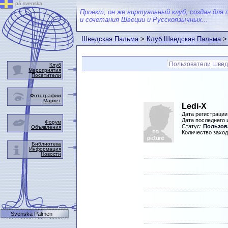
på svenska
Проект, он же виртуальный клуб, создан для 
и сочетания Швеции и Русскоязычных...
Шведская Пальма
>
Клуб Шведская Пальма
>
Пользователи Швед
Клуб
Мероприятия
Посетители
Фотографии
Маркет
Ledi-X
Дата регистрации
Дата последнего
Форум
Статус:
Пользова
Объявления
Количество заход
Библиотека
Информация
Новости
Svenska Palmen