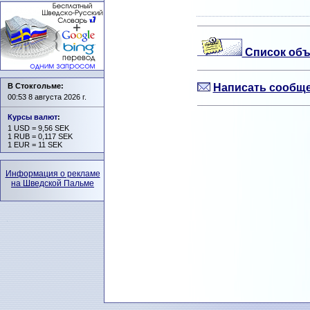
Список объ
В Стокгольме:
Написать сообще
00:53 8 августа 2026 г.
Курсы валют
:
1 USD = 9,56 SEK
1 RUB = 0,117 SEK
1 EUR = 11 SEK
Информация о рекламе
на Шведской Пальме