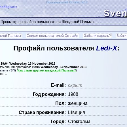
Пользователей On-line: 4017
поддержки
 Просмотр профайла пользователя Шведской Пальмы
ской Пальмы
Список пользователей Он-лайн
Забыли пароль?
Войти
Профайл пользователя
Ledi-X
:
:
19:04 Wednesday, 13 November 2013
 изменения профайла:
19:04 Wednesday, 13 November 2013
тель (ЗП)
/
Как стать другом шведской Пальмы?
/
ов: 1
Е-mail:
скрыт
Год рождения:
1988
Пол:
женщина
Страна проживания:
Швеция
Город:
Стокгольм