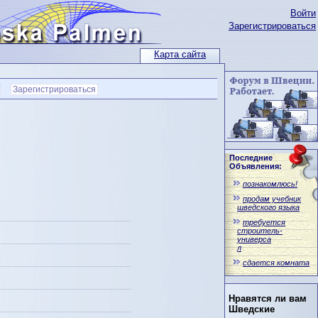
Войти
Зарегистрироваться
Карта сайта
Зарегистрироваться
Последние
Объявления:
познакомлюсь!
продам учебник
шведского языка
требуется
строитель-
универса
л
сдается комната
Нравятся ли вам
Шведские