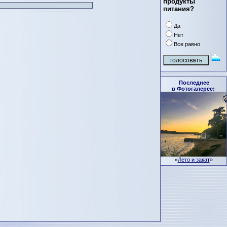
продукты
питания?
Да
Нет
Все равно
Последнее
в Фотогалерее:
«
Лето и закат
»