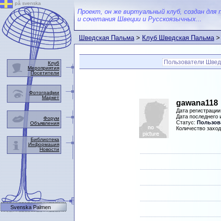
på svenska
Проект, он же виртуальный клуб, создан для 
и сочетания Швеции и Русскоязычных...
Шведская Пальма
>
Клуб Шведская Пальма
>
Пользователи Швед
Клуб
Мероприятия
Посетители
Фотографии
Маркет
gawana118
Дата регистрации
Дата последнего
Форум
Статус:
Пользова
Объявления
Количество заход
Библиотека
Информация
Новости
Svenska Palmen