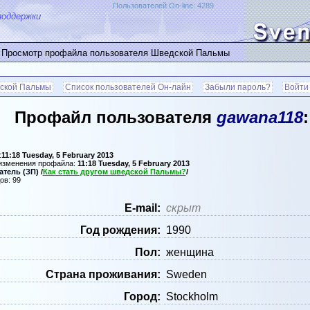
Пользователей On-line: 4289
поддержки
 Просмотр профайла пользователя Шведской Пальмы
ской Пальмы
Список пользователей Он-лайн
Забыли пароль?
Войти
Профайл пользователя
gawana118
:
:
11:18 Tuesday, 5 February 2013
 изменения профайла:
11:18 Tuesday, 5 February 2013
тель (ЗП)
/
Как стать другом шведской Пальмы?
/
ов: 99
Е-mail:
скрыт
Год рождения:
1990
Пол:
женщина
Страна проживания:
Sweden
Город:
Stockholm