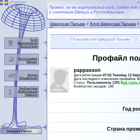
på svenska
П
Проект, он же виртуальный клуб, создан для 
и сочетания Швеции и Русскоязычных...
Шведская Пальма
>
Клуб Шведская Пальма
>
Пальмы
Пользователи Шведской Пальмы
С
Клуб
Мероприятия
Посетители
Профайл по
Фотографии
Маркет
pappasson
Форум
Дата регистрации:
07:52 Tuesday, 13 Sep
Объявления
Дата последнего изменения профайла:
0
Статус:
Пользователь (ЗП)
/
Как стать
Количество заходов: 198
Библиотека
Информация
Новости
Год ро
Страна прож
Svenska Palmen