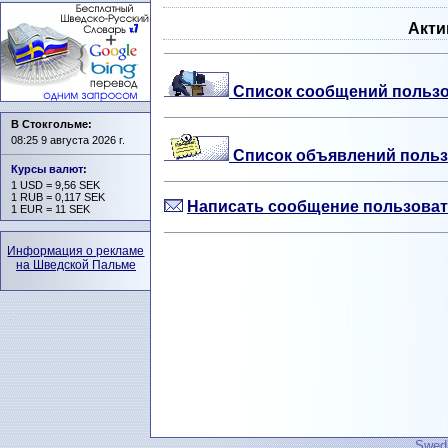
Акти
Список сообщений пользо
В Стокгольме:
08:25 9 августа 2026 г.
Список объявлений польз
Курсы валют
:
1 USD = 9,56 SEK
1 RUB = 0,117 SEK
Написать сообщение пользова
1 EUR = 11 SEK
Информация о рекламе
на Шведской Пальме
Swedi