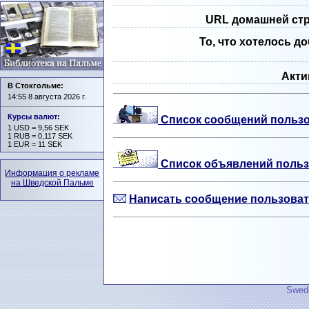
URL домашней ст
То, что хотелось д
Акти
В Стокгольме:
14:55 8 августа 2026 г.
Курсы валют
:
Список сообщений пользо
1 USD = 9,56 SEK
1 RUB = 0,117 SEK
1 EUR = 11 SEK
Список объявлений польз
Информация о рекламе
на Шведской Пальме
Написать сообщение пользоват
Swedi