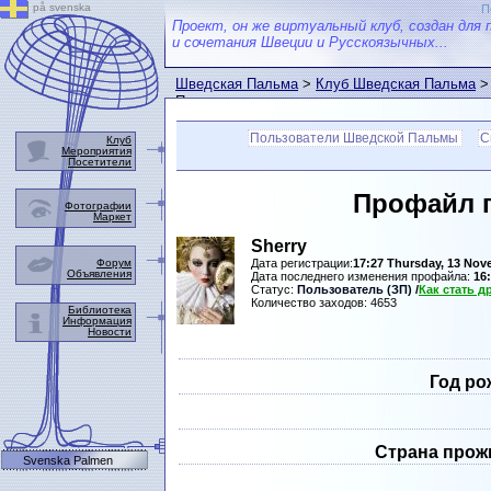
på svenska
П
Проект, он же виртуальный клуб, создан для 
и сочетания Швеции и Русскоязычных...
Шведская Пальма
>
Клуб Шведская Пальма
>
Пальмы
Пользователи Шведской Пальмы
С
Клуб
Мероприятия
Посетители
Профайл 
Фотографии
Маркет
Sherry
Форум
Дата регистрации:
17:27 Thursday, 13 Nov
Объявления
Дата последнего изменения профайла:
16
Статус:
Пользователь (ЗП)
/
Как стать 
Количество заходов: 4653
Библиотека
Информация
Новости
Год ро
Страна прож
Svenska Palmen