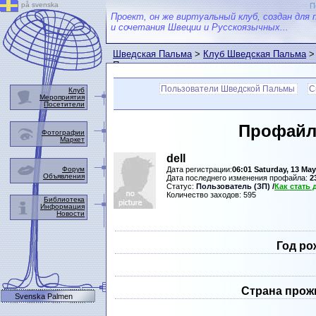
på svenska
П
Проект, он же виртуальный клуб, создан для 
и сочетания Швеции и Русскоязычных...
Шведская Пальма
>
Клуб Шведская Пальма
>
Пальмы
Пользователи Шведской Пальмы
С
Клуб
Мероприятия
Посетители
Профайл
Фотографии
Маркет
dell
Форум
Дата регистрации:
06:01 Saturday, 13 May
Объявления
Дата последнего изменения профайла:
2
Статус:
Пользователь (ЗП)
/
Как стать
Количество заходов: 595
Библиотека
Информация
Новости
Год ро
Страна прож
Svenska Palmen